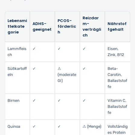
Reizdar
Lebensmi
PCOS-
ADHS-
m-
Nährstof
ttelkate
förderlic
geeignet
verträgli
fgehalt
gorie
h
ch
Lammfleis
✓
✓
✓
Eisen,
ch
Zink, B12
Süßkartoff
✓
⚠
✓
Beta-
eln
(moderate
Carotin,
GI)
Ballaststof
fe
Birnen
✓
✓
✓
Vitamin C,
Ballaststof
fe
Quinoa
✓
✓
⚠ (Menge)
Vollständig
es Protein