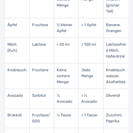
Menge
(grüner
Teil)
Äpfel
Fructose
½ kleiner
> 1 Apfel
Banane,
Apfel
Orangen
Milch
Laktose
< 30 ml
> 100 ml
Laktosefrei
(Kuh)
e Milch,
Haferdrink
Knoblauch
Fructane
Keine
Jede
Knoblauch
sichere
Menge
wasser,
Menge
Asafoetida
Avocado
Sorbitol
⅛
> ¼
Olivenöl
Avocado
Avocado
Brokkoli
Fructose/
½ Tasse
> 1 Tasse
Zucchini,
GOS
Paprika