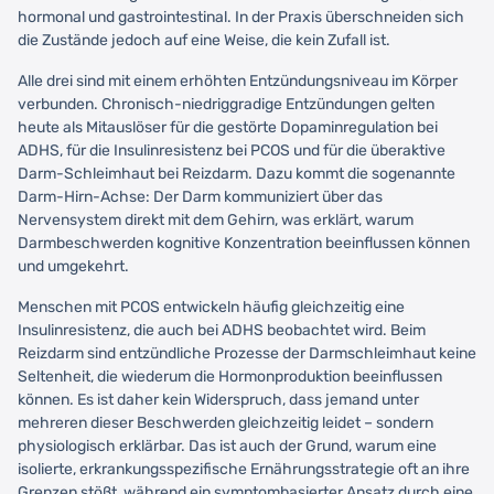
hormonal und gastrointestinal. In der Praxis überschneiden sich
die Zustände jedoch auf eine Weise, die kein Zufall ist.
Alle drei sind mit einem erhöhten Entzündungsniveau im Körper
verbunden. Chronisch-niedriggradige Entzündungen gelten
heute als Mitauslöser für die gestörte Dopaminregulation bei
ADHS, für die Insulinresistenz bei PCOS und für die überaktive
Darm-Schleimhaut bei Reizdarm. Dazu kommt die sogenannte
Darm-Hirn-Achse: Der Darm kommuniziert über das
Nervensystem direkt mit dem Gehirn, was erklärt, warum
Darmbeschwerden kognitive Konzentration beeinflussen können
und umgekehrt.
Menschen mit PCOS entwickeln häufig gleichzeitig eine
Insulinresistenz, die auch bei ADHS beobachtet wird. Beim
Reizdarm sind entzündliche Prozesse der Darmschleimhaut keine
Seltenheit, die wiederum die Hormonproduktion beeinflussen
können. Es ist daher kein Widerspruch, dass jemand unter
mehreren dieser Beschwerden gleichzeitig leidet – sondern
physiologisch erklärbar. Das ist auch der Grund, warum eine
isolierte, erkrankungsspezifische Ernährungsstrategie oft an ihre
Grenzen stößt, während ein symptombasierter Ansatz durch eine