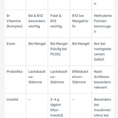
n
B-
B6 & B12
Folat &
B12 bei
Methylierte
Vitamine
besonders
B12
Mangelrisi
Formen
(Komplex)
wichtig
wichtig
fo
bevorzuge
n
Eisen
Bei Mangel
Bei Mangel
Bei Mangel
Nur bei
(häufig bei
nachgewie
PCOS)
senem
Defizit
Probiotika
Lactobacill
Lactobacill
Bifidobact
Nach
us-
us-
erium-
Antibiose
Stämme
Stämme
Stämme
besonders
relevant
Inositol
–
2–4 g
–
Besonders
täglich
bei
(Myo-
Insulinresi
Inositol)
stenz bei