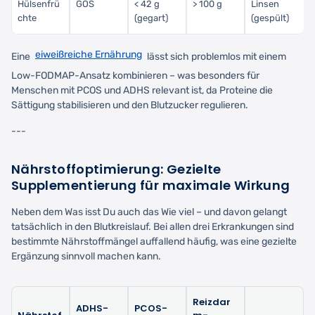
Hülsenfrü
GOS
< 42 g
> 100 g
Linsen
chte
(gegart)
(gespült)
eiweißreiche Ernährung
Eine
lässt sich problemlos mit einem
Low-FODMAP-Ansatz kombinieren – was besonders für
Menschen mit PCOS und ADHS relevant ist, da Proteine die
Sättigung stabilisieren und den Blutzucker regulieren.
---
Nährstoffoptimierung: Gezielte
Supplementierung für maximale Wirkung
Neben dem Was isst Du auch das Wie viel – und davon gelangt
tatsächlich in den Blutkreislauf. Bei allen drei Erkrankungen sind
bestimmte Nährstoffmängel auffallend häufig, was eine gezielte
Ergänzung sinnvoll machen kann.
Reizdar
ADHS-
PCOS-