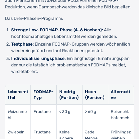
auch Menschen mit ADHS oder PCOS von einer FODMAP-
Reduktion, wenn Darmbeschwerden das klinische Bild begleiten.
Das Drei-Phasen-Programm:
Strenge Low-FODMAP-Phase (4–6 Wochen):
Alle
hochfodmaphaltigen Lebensmittel werden gemieden.
Testphase:
Einzelne FODMAP-Gruppen werden wöchentlich
wiedereingeführt und auf Reaktionen getestet.
Individualisierungsphase:
Ein langfristiger Ernährungsplan,
der nur die tatsächlich problematischen FODMAPs meidet,
wird etabliert.
Lebensmi
FODMAP-
Niedrig
Hoch
Alternati
ttel
Typ
(Portion)
(Portion)
ve
Weizenme
Fructane
< 30 g
> 60 g
Reismehl,
hl
Hafermehl
Zwiebeln
Fructane
Keine
Jede
Frühlingsz
sichere
Menge
wiebeln