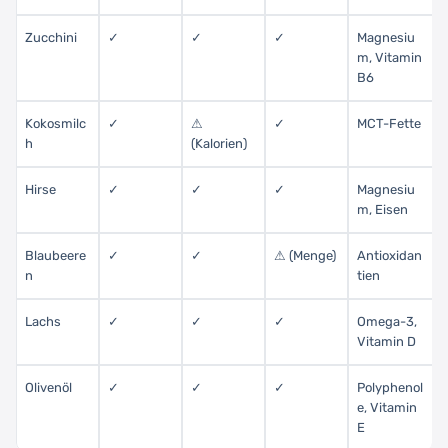
Zucchini
✓
✓
✓
Magnesiu
m, Vitamin
B6
Kokosmilc
✓
⚠
✓
MCT-Fette
h
(Kalorien)
Hirse
✓
✓
✓
Magnesiu
m, Eisen
Blaubeere
✓
✓
⚠ (Menge)
Antioxidan
n
tien
Lachs
✓
✓
✓
Omega-3,
Vitamin D
Olivenöl
✓
✓
✓
Polyphenol
e, Vitamin
E