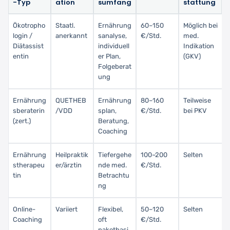
-Typ
ation
sumfang
stattung
Ökotropho
Staatl.
Ernährung
60–150
Möglich bei
login /
anerkannt
sanalyse,
€/Std.
med.
Diätassist
individuell
Indikation
entin
er Plan,
(GKV)
Folgeberat
ung
Ernährung
QUETHEB
Ernährung
80–160
Teilweise
sberaterin
/VDD
splan,
€/Std.
bei PKV
(zert.)
Beratung,
Coaching
Ernährung
Heilpraktik
Tiefergehe
100–200
Selten
stherapeu
er/ärztin
nde med.
€/Std.
tin
Betrachtu
ng
Online-
Variiert
Flexibel,
50–120
Selten
Coaching
oft
€/Std.
paketbasi