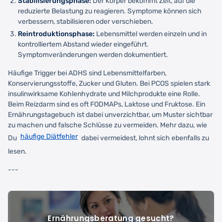
Stabilisierungsphase:
Der Körper bekommt Zeit, auf die
reduzierte Belastung zu reagieren. Symptome können sich
verbessern, stabilisieren oder verschieben.
Reintroduktionsphase:
Lebensmittel werden einzeln und in
kontrolliertem Abstand wieder eingeführt.
Symptomveränderungen werden dokumentiert.
Häufige Trigger bei ADHS sind Lebensmittelfarben,
Konservierungsstoffe, Zucker und Gluten. Bei PCOS spielen stark
insulinwirksame Kohlenhydrate und Milchprodukte eine Rolle.
Beim Reizdarm sind es oft FODMAPs, Laktose und Fruktose. Ein
Ernährungstagebuch ist dabei unverzichtbar, um Muster sichtbar
zu machen und falsche Schlüsse zu vermeiden. Mehr dazu, wie
häufige Diätfehler
Du
dabei vermeidest, lohnt sich ebenfalls zu
lesen.
---
Ernährungsberatung gesucht?