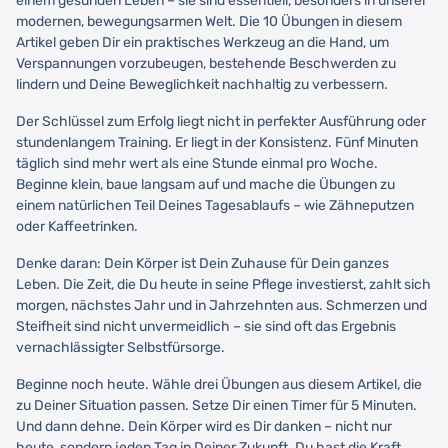
einem gesunden Leben – sie sind essentiell, besonders in unserer
modernen, bewegungsarmen Welt. Die 10 Übungen in diesem
Artikel geben Dir ein praktisches Werkzeug an die Hand, um
Verspannungen vorzubeugen, bestehende Beschwerden zu
lindern und Deine Beweglichkeit nachhaltig zu verbessern.
Der Schlüssel zum Erfolg liegt nicht in perfekter Ausführung oder
stundenlangem Training. Er liegt in der Konsistenz. Fünf Minuten
täglich sind mehr wert als eine Stunde einmal pro Woche.
Beginne klein, baue langsam auf und mache die Übungen zu
einem natürlichen Teil Deines Tagesablaufs – wie Zähneputzen
oder Kaffeetrinken.
Denke daran: Dein Körper ist Dein Zuhause für Dein ganzes
Leben. Die Zeit, die Du heute in seine Pflege investierst, zahlt sich
morgen, nächstes Jahr und in Jahrzehnten aus. Schmerzen und
Steifheit sind nicht unvermeidlich – sie sind oft das Ergebnis
vernachlässigter Selbstfürsorge.
Beginne noch heute. Wähle drei Übungen aus diesem Artikel, die
zu Deiner Situation passen. Setze Dir einen Timer für 5 Minuten.
Und dann dehne. Dein Körper wird es Dir danken – nicht nur
heute, sondern jeden Tag in Deiner Zukunft. Du hast die Kraft,