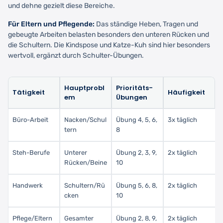
und dehne gezielt diese Bereiche.
Für Eltern und Pflegende:
Das ständige Heben, Tragen und
gebeugte Arbeiten belasten besonders den unteren Rücken und
die Schultern. Die Kindspose und Katze-Kuh sind hier besonders
wertvoll, ergänzt durch Schulter-Übungen.
Hauptprobl
Prioritäts-
Tätigkeit
Häufigkeit
em
Übungen
Büro-Arbeit
Nacken/Schul
Übung 4, 5, 6,
3x täglich
tern
8
Steh-Berufe
Unterer
Übung 2, 3, 9,
2x täglich
Rücken/Beine
10
Handwerk
Schultern/Rü
Übung 5, 6, 8,
2x täglich
cken
10
Pflege/Eltern
Gesamter
Übung 2, 8, 9,
2x täglich