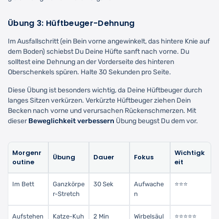
Übung 3: Hüftbeuger-Dehnung
Im Ausfallschritt (ein Bein vorne angewinkelt, das hintere Knie auf
dem Boden) schiebst Du Deine Hüfte sanft nach vorne. Du
solltest eine Dehnung an der Vorderseite des hinteren
Oberschenkels spüren. Halte 30 Sekunden pro Seite.
Diese Übung ist besonders wichtig, da Deine Hüftbeuger durch
langes Sitzen verkürzen. Verkürzte Hüftbeuger ziehen Dein
Becken nach vorne und verursachen Rückenschmerzen. Mit
dieser
Beweglichkeit verbessern
Übung beugst Du dem vor.
Morgenr
Wichtigk
Übung
Dauer
Fokus
outine
eit
Im Bett
Ganzkörpe
30 Sek
Aufwache
⭐⭐⭐
r-Stretch
n
Aufstehen
Katze-Kuh
2 Min
Wirbelsäul
⭐⭐⭐⭐⭐