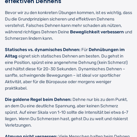
effektiven Dehnens
Bevor wir zu den konkreten Übungen kommen, ist es wichtig, dass
Du die Grundprinzipien sicheren und effektiven Dehnens
verstehst. Falsches Dehnen kann mehr schaden als nützen,
während richtiges Dehnen Deine
Beweglichkeit verbessern
und
Schmerzen lindern kann.
Statisches vs. dynamisches Dehnen:
Für
Dehnübungen im
Alltag
eignet sich statisches Dehnen am besten. Du gehst in
eine Position, spürst eine angenehme Dehnung (kein Schmerz!)
und hältst diese für 20-30 Sekunden. Dynamisches Dehnen –
sanfte, schwingende Bewegungen – ist ideal vor sportlicher
Aktivität, aber für die Büropause oder morgens weniger
praktikabel.
Die goldene Regel beim Dehnen:
Dehne nur bis zu dem Punkt,
an dem Du eine deutliche Spannung, aber keinen Schmerz
spürst. Auf einer Skala von 1-10 sollte die Intensität bei etwa 6-7
liegen. Wenn Du Schmerzen hast, gehst Du zu weit und riskierst
Verletzungen.
Atmung nicht vergessen:
Viele Menschen halten beim Dehnen