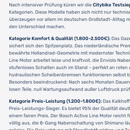
Nach intensiver Prüfung küren wir die
Citybike Testsi
Kategorien. Diese Modelle haben sich nicht nur techni
überzeugen vor allem im deutschen Großstadt-Alltag mit
den Unterschied machen.
Kategorie Komfort & Qualität (1.800-2.500€):
Das Gaze
sichert sich den Spitzenplatz. Das niederländische Pr
bewährte Hollandrad-Geometrie mit modernster Techni
Line Motor arbeitet leise und kraftvoll, die Enviolo Na
stufenloses Schalten auch im Stand – perfekt an roten
hydraulischen Scheibenbremsen funktionieren selbst be
Besonders beeindruckend: Nach sechs Monaten Dauernu
losen Teile, null Wartungsaufwand außer Luftdruck prüf
Kategorie Preis-Leistung (1.200-1.800€):
Das Kalkhoff
Preis-Leistungs-Sieger. Es bietet 95% der Qualität deut
einem fairen Preis. Der Bosch Active Line Motor reicht 
völlig aus, die 8-Gang Nabenschaltung von Shimano l