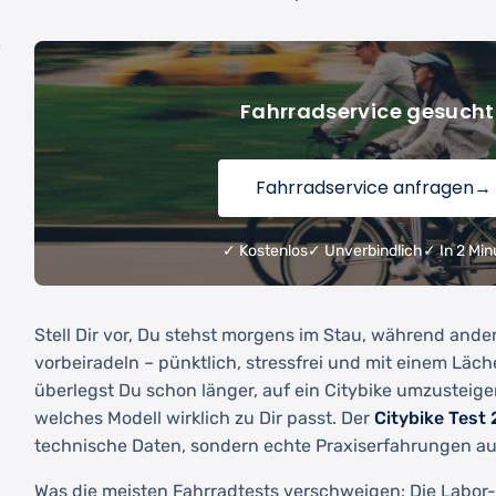
-
Fahrradservice gesucht
Fahrradservice anfragen
→
✓ Kostenlos
✓ Unverbindlich
✓ In 2 Min
Stell Dir vor, Du stehst morgens im Stau, während ande
vorbeiradeln – pünktlich, stressfrei und mit einem Läche
überlegst Du schon länger, auf ein Citybike umzusteigen
welches Modell wirklich zu Dir passt. Der
Citybike Test
technische Daten, sondern echte Praxiserfahrungen a
Was die meisten Fahrradtests verschweigen: Die Labor