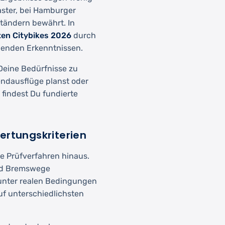
laster, bei Hamburger
tändern bewährt. In
ten Citybikes 2026
durch
henden Erkenntnissen.
r Deine Bedürfnisse zu
endausflüge planst oder
r findest Du fundierte
ertungskriterien
te Prüfverfahren hinaus.
und Bremswege
 unter realen Bedingungen
auf unterschiedlichsten