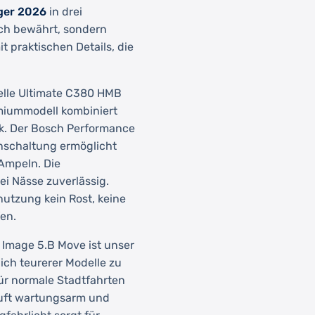
eger 2026
in drei
sch bewährt, sondern
 praktischen Details, die
lle Ultimate C380 HMB
emiummodell kombiniert
k. Der Bosch Performance
benschaltung ermöglicht
 Ampeln. Die
i Nässe zuverlässig.
tzung kein Rost, keine
en.
 Image 5.B Move ist unser
lich teurerer Modelle zu
für normale Stadtfahrten
äuft wartungsarm und