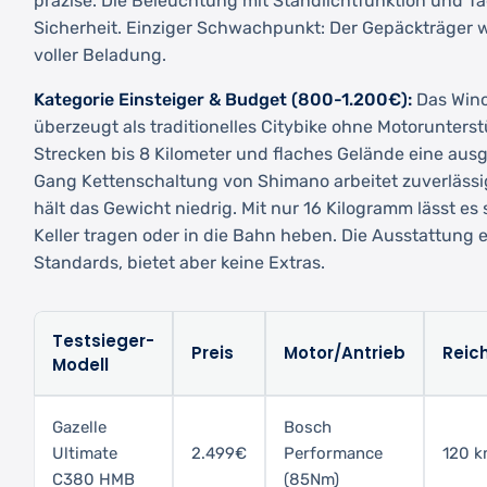
präzise. Die Beleuchtung mit Standlichtfunktion und Tag
Sicherheit. Einziger Schwachpunkt: Der Gepäckträger w
voller Beladung.
Kategorie Einsteiger & Budget (800-1.200€):
Das Wino
überzeugt als traditionelles Citybike ohne Motorunterst
Strecken bis 8 Kilometer und flaches Gelände eine ausg
Gang Kettenschaltung von Shimano arbeitet zuverläs
hält das Gewicht niedrig. Mit nur 16 Kilogramm lässt es
Keller tragen oder in die Bahn heben. Die Ausstattung 
Standards, bietet aber keine Extras.
Testsieger-
Preis
Motor/Antrieb
Reic
Modell
Gazelle
Bosch
Ultimate
2.499€
Performance
120 
C380 HMB
(85Nm)