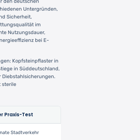
für den deutschen
schiedenen Untergründen,
nd Sicherheit,
ttungsqualität im
amte Nutzungsdauer,
ergieeffizienz bei E-
gen: Kopfsteinpflaster in
stiege in Süddeutschland,
r Diebstahlsicherungen.
sterile
r Praxis-Test
nate Stadtverkehr