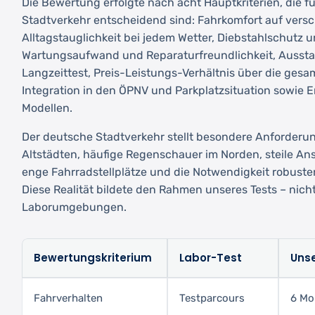
Die Bewertung erfolgte nach acht Hauptkriterien, die 
Stadtverkehr entscheidend sind: Fahrkomfort auf ver
Alltagstauglichkeit bei jedem Wetter, Diebstahlschutz u
Wartungsaufwand und Reparaturfreundlichkeit, Aussta
Langzeittest, Preis-Leistungs-Verhältnis über die ges
Integration in den ÖPNV und Parkplatzsituation sowie En
Modellen.
Der deutsche Stadtverkehr stellt besondere Anforderun
Altstädten, häufige Regenschauer im Norden, steile An
enge Fahrradstellplätze und die Notwendigkeit robuste
Diese Realität bildete den Rahmen unseres Tests – nicht 
Laborumgebungen.
Bewertungskriterium
Labor-Test
Unse
Fahrverhalten
Testparcours
6 Mo