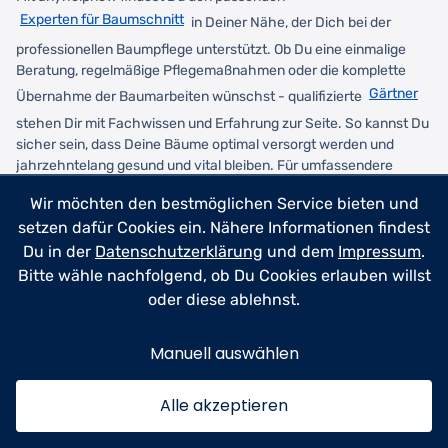
Experten für Baumschnitt
in Deiner Nähe, der Dich bei der
professionellen Baumpflege unterstützt. Ob Du eine einmalige
Beratung, regelmäßige Pflegemaßnahmen oder die komplette
Gärtner
Übernahme der Baumarbeiten wünschst - qualifizierte
stehen Dir mit Fachwissen und Erfahrung zur Seite. So kannst Du
sicher sein, dass Deine Bäume optimal versorgt werden und
jahrzehntelang gesund und vital bleiben. Für umfassendere
Fällen von Bäumen
Arbeiten wie das
sind Profis unerlässlich.
Wir möchten den bestmöglichen Service bieten und
setzen dafür Cookies ein. Nähere Informationen findest
Fazit: Mit der richtigen Baumschnitt
Du in der
Datenschutzerklärung
und dem
Impressum
.
Technik zum Erfolg
Bitte wähle nachfolgend, ob Du Cookies erlauben willst
oder diese ablehnst.
Der Weg zum selbstbewussten Baumpfleger beginnt mit dem
Verständnis, dass Bäume robuster sind, als viele denken. Die
Manuell auswählen
richtige Baumschnitt Technik ist keine Geheimwissenschaft,
sondern eine Kombination aus grundlegendem Wissen, den
passenden Werkzeugen und dem Vertrauen in die
Alle akzeptieren
Regenerationskraft der Natur. Mit der 4-D-Regel hast Du einen
einfachen Entscheidungsrahmen, der Dir bei jedem Schnitt