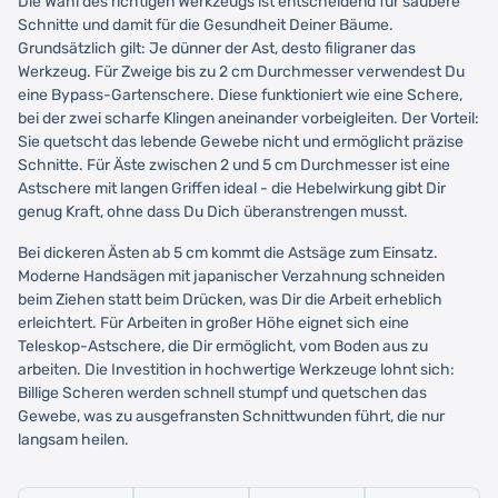
Die Wahl des richtigen Werkzeugs ist entscheidend für saubere
Schnitte und damit für die Gesundheit Deiner Bäume.
Grundsätzlich gilt: Je dünner der Ast, desto filigraner das
Werkzeug. Für Zweige bis zu 2 cm Durchmesser verwendest Du
eine Bypass-Gartenschere. Diese funktioniert wie eine Schere,
bei der zwei scharfe Klingen aneinander vorbeigleiten. Der Vorteil:
Sie quetscht das lebende Gewebe nicht und ermöglicht präzise
Schnitte. Für Äste zwischen 2 und 5 cm Durchmesser ist eine
Astschere mit langen Griffen ideal - die Hebelwirkung gibt Dir
genug Kraft, ohne dass Du Dich überanstrengen musst.
Bei dickeren Ästen ab 5 cm kommt die Astsäge zum Einsatz.
Moderne Handsägen mit japanischer Verzahnung schneiden
beim Ziehen statt beim Drücken, was Dir die Arbeit erheblich
erleichtert. Für Arbeiten in großer Höhe eignet sich eine
Teleskop-Astschere, die Dir ermöglicht, vom Boden aus zu
arbeiten. Die Investition in hochwertige Werkzeuge lohnt sich:
Billige Scheren werden schnell stumpf und quetschen das
Gewebe, was zu ausgefransten Schnittwunden führt, die nur
langsam heilen.