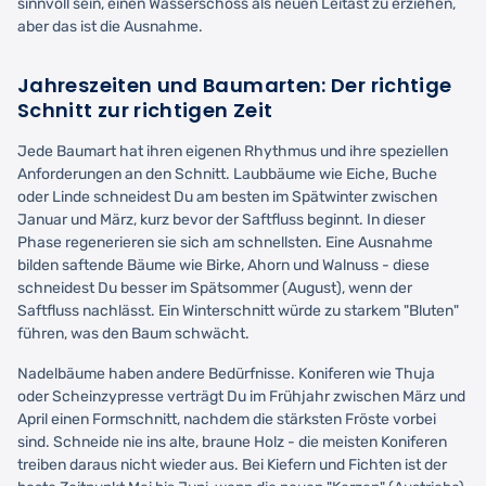
sinnvoll sein, einen Wasserschoss als neuen Leitast zu erziehen,
aber das ist die Ausnahme.
Jahreszeiten und Baumarten: Der richtige
Schnitt zur richtigen Zeit
Jede Baumart hat ihren eigenen Rhythmus und ihre speziellen
Anforderungen an den Schnitt. Laubbäume wie Eiche, Buche
oder Linde schneidest Du am besten im Spätwinter zwischen
Januar und März, kurz bevor der Saftfluss beginnt. In dieser
Phase regenerieren sie sich am schnellsten. Eine Ausnahme
bilden saftende Bäume wie Birke, Ahorn und Walnuss - diese
schneidest Du besser im Spätsommer (August), wenn der
Saftfluss nachlässt. Ein Winterschnitt würde zu starkem "Bluten"
führen, was den Baum schwächt.
Nadelbäume haben andere Bedürfnisse. Koniferen wie Thuja
oder Scheinzypresse verträgt Du im Frühjahr zwischen März und
April einen Formschnitt, nachdem die stärksten Fröste vorbei
sind. Schneide nie ins alte, braune Holz - die meisten Koniferen
treiben daraus nicht wieder aus. Bei Kiefern und Fichten ist der