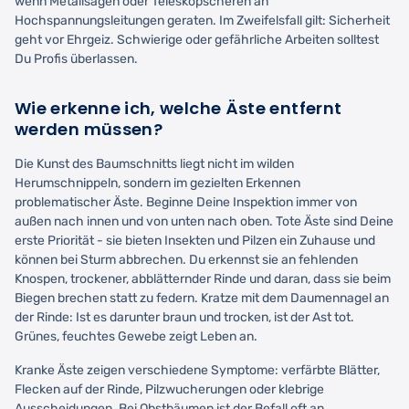
wenn Metallsägen oder Teleskopscheren an
Hochspannungsleitungen geraten. Im Zweifelsfall gilt: Sicherheit
geht vor Ehrgeiz. Schwierige oder gefährliche Arbeiten solltest
Du Profis überlassen.
Wie erkenne ich, welche Äste entfernt
werden müssen?
Die Kunst des Baumschnitts liegt nicht im wilden
Herumschnippeln, sondern im gezielten Erkennen
problematischer Äste. Beginne Deine Inspektion immer von
außen nach innen und von unten nach oben. Tote Äste sind Deine
erste Priorität - sie bieten Insekten und Pilzen ein Zuhause und
können bei Sturm abbrechen. Du erkennst sie an fehlenden
Knospen, trockener, abblätternder Rinde und daran, dass sie beim
Biegen brechen statt zu federn. Kratze mit dem Daumennagel an
der Rinde: Ist es darunter braun und trocken, ist der Ast tot.
Grünes, feuchtes Gewebe zeigt Leben an.
Kranke Äste zeigen verschiedene Symptome: verfärbte Blätter,
Flecken auf der Rinde, Pilzwucherungen oder klebrige
Ausscheidungen. Bei Obstbäumen ist der Befall oft an