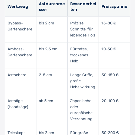
Astdurchme
Besonderhei
Werkzeug
Preisspanne
sser
ten
Bypass-
bis 2 cm
Präzise
15-80 €
Gartenschere
Schnitte, für
lebendes Holz
Amboss-
bis 2,5 cm
Für totes,
10-50 €
Gartenschere
trockenes
Holz
Astschere
2-5 cm
Lange Griffe,
30-150 €
große
Hebelwirkung
Astsäge
ab 5 cm
Japanische
20-100 €
(Handsäge)
oder
europäische
Verzahnung
Teleskop-
bis 3 cm
Für große
50-200 €