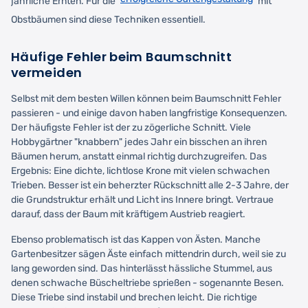
jährliche Ernten. Für die
mit
Obstbäumen sind diese Techniken essentiell.
Häufige Fehler beim Baumschnitt
vermeiden
Selbst mit dem besten Willen können beim Baumschnitt Fehler
passieren - und einige davon haben langfristige Konsequenzen.
Der häufigste Fehler ist der zu zögerliche Schnitt. Viele
Hobbygärtner "knabbern" jedes Jahr ein bisschen an ihren
Bäumen herum, anstatt einmal richtig durchzugreifen. Das
Ergebnis: Eine dichte, lichtlose Krone mit vielen schwachen
Trieben. Besser ist ein beherzter Rückschnitt alle 2-3 Jahre, der
die Grundstruktur erhält und Licht ins Innere bringt. Vertraue
darauf, dass der Baum mit kräftigem Austrieb reagiert.
Ebenso problematisch ist das Kappen von Ästen. Manche
Gartenbesitzer sägen Äste einfach mittendrin durch, weil sie zu
lang geworden sind. Das hinterlässt hässliche Stummel, aus
denen schwache Büscheltriebe sprießen - sogenannte Besen.
Diese Triebe sind instabil und brechen leicht. Die richtige