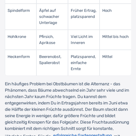
Spindelform
Äpfel auf
Früher Ertrag,
Hoch
schwacher
platzsparend
Unterlage
Hohlkrone
Pfirsich,
Viel Licht im
Mittel bis hoch
Aprikose
Inneren
Heckenform
Beerenobst,
Platzsparend,
Mittel
Spalierobst
einfache
Ernte
Ein häufiges Problem bei Obstbäumen ist die Alternanz - das
Phänomen, dass Bäume abwechselnd ein Jahr sehr viele und im
nächsten Jahr kaum Früchte tragen. Du kannst dem
entgegenwirken, indem Du in Ertragsjahren bereits im Juni etwa
die Hälfte der kleinen Früchte ausdünnst. Der Baum steckt dann
seine Energie in weniger, dafür größere Früchte und bildet
gleichzeitig Knospen für das Folgejahr. Diese Fruchtausdünnung
kombiniert mit dem richtigen Schnitt sorgt für konstante,
erfolgreiche Gartengestaltung