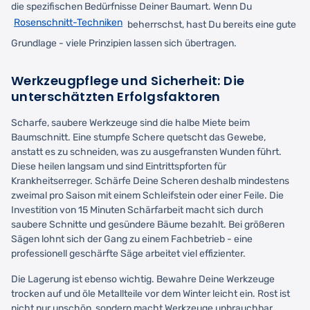
die spezifischen Bedürfnisse Deiner Baumart. Wenn Du
Rosenschnitt-Techniken
beherrschst, hast Du bereits eine gute
Grundlage - viele Prinzipien lassen sich übertragen.
Werkzeugpflege und Sicherheit: Die
unterschätzten Erfolgsfaktoren
Scharfe, saubere Werkzeuge sind die halbe Miete beim
Baumschnitt. Eine stumpfe Schere quetscht das Gewebe,
anstatt es zu schneiden, was zu ausgefransten Wunden führt.
Diese heilen langsam und sind Eintrittspforten für
Krankheitserreger. Schärfe Deine Scheren deshalb mindestens
zweimal pro Saison mit einem Schleifstein oder einer Feile. Die
Investition von 15 Minuten Schärfarbeit macht sich durch
saubere Schnitte und gesündere Bäume bezahlt. Bei größeren
Sägen lohnt sich der Gang zu einem Fachbetrieb - eine
professionell geschärfte Säge arbeitet viel effizienter.
Die Lagerung ist ebenso wichtig. Bewahre Deine Werkzeuge
trocken auf und öle Metallteile vor dem Winter leicht ein. Rost ist
nicht nur unschön, sondern macht Werkzeuge unbrauchbar.