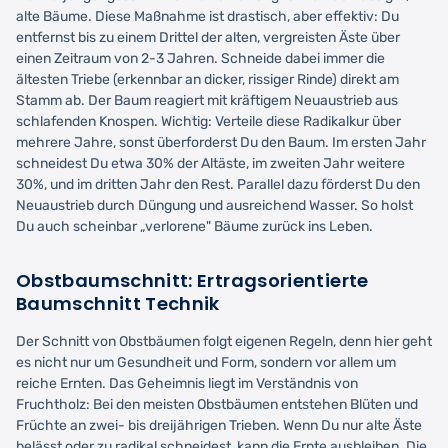
alte Bäume. Diese Maßnahme ist drastisch, aber effektiv: Du
entfernst bis zu einem Drittel der alten, vergreisten Äste über
einen Zeitraum von 2-3 Jahren. Schneide dabei immer die
ältesten Triebe (erkennbar an dicker, rissiger Rinde) direkt am
Stamm ab. Der Baum reagiert mit kräftigem Neuaustrieb aus
schlafenden Knospen. Wichtig: Verteile diese Radikalkur über
mehrere Jahre, sonst überforderst Du den Baum. Im ersten Jahr
schneidest Du etwa 30% der Altäste, im zweiten Jahr weitere
30%, und im dritten Jahr den Rest. Parallel dazu förderst Du den
Neuaustrieb durch Düngung und ausreichend Wasser. So holst
Du auch scheinbar „verlorene" Bäume zurück ins Leben.
Obstbaumschnitt: Ertragsorientierte
Baumschnitt Technik
Der Schnitt von Obstbäumen folgt eigenen Regeln, denn hier geht
es nicht nur um Gesundheit und Form, sondern vor allem um
reiche Ernten. Das Geheimnis liegt im Verständnis von
Fruchtholz: Bei den meisten Obstbäumen entstehen Blüten und
Früchte an zwei- bis dreijährigen Trieben. Wenn Du nur alte Äste
belässt oder zu radikal schneidest, kann die Ernte ausbleiben. Die