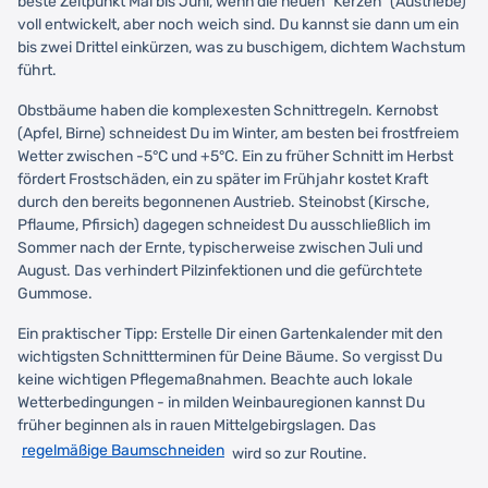
beste Zeitpunkt Mai bis Juni, wenn die neuen "Kerzen" (Austriebe)
voll entwickelt, aber noch weich sind. Du kannst sie dann um ein
bis zwei Drittel einkürzen, was zu buschigem, dichtem Wachstum
führt.
Obstbäume haben die komplexesten Schnittregeln. Kernobst
(Apfel, Birne) schneidest Du im Winter, am besten bei frostfreiem
Wetter zwischen -5°C und +5°C. Ein zu früher Schnitt im Herbst
fördert Frostschäden, ein zu später im Frühjahr kostet Kraft
durch den bereits begonnenen Austrieb. Steinobst (Kirsche,
Pflaume, Pfirsich) dagegen schneidest Du ausschließlich im
Sommer nach der Ernte, typischerweise zwischen Juli und
August. Das verhindert Pilzinfektionen und die gefürchtete
Gummose.
Ein praktischer Tipp: Erstelle Dir einen Gartenkalender mit den
wichtigsten Schnittterminen für Deine Bäume. So vergisst Du
keine wichtigen Pflegemaßnahmen. Beachte auch lokale
Wetterbedingungen - in milden Weinbauregionen kannst Du
früher beginnen als in rauen Mittelgebirgslagen. Das
regelmäßige Baumschneiden
wird so zur Routine.