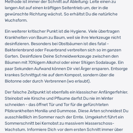
Methode ist immer der Schnitt auf Ableitung: Leite einen zu
langen Ast auf einen kräftigen Seitentrieb um, der in die
gewünschte Richtung wächst. So erhältst Du die natürliche
Wuchsform.
Ein weiterer kritischer Punkt ist die Hygiene. Viele übertragen
Krankheiten von Baum zu Baum, weil sie ihre Werkzeuge nicht
desinfizieren. Besonders bei Obstbäumen ist dies fatal -
Bakterienbrand oder Feuerbrand verbreiten sich so im ganzen
Garten. Desinfiziere Deine Schneidwerkzeuge zwischen den
Bäumen mit 70%igem Alkohol oder einer 5%igen Sodalauge. Ein
paar Sekunden Aufwand können Dir viel Ärger ersparen. Entsorge
krankes Schnittgut nie auf dem Kompost, sondern über die
Biotonne oder durch Verbrennen (wo erlaubt).
Der falsche Zeitpunkt ist ebenfalls ein klassischer Anfängerfehler.
Steinobst wie Kirsche und Pflaume darfst Du nie im Winter
schneiden - das öffnet Tür und Tor für die gefürchteten
Pilzkrankheiten Monilia und Gummose. Diese Arten schneidest Du
ausschließlich im Sommer nach der Ernte. Umgekehrt führt ein
Sommerschnitt bei Kernobst zu massivem Wasserschoss-
Wachstum. Informiere Dich vor dem ersten Schnitt immer über