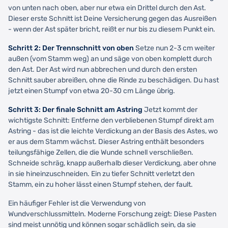
von unten nach oben, aber nur etwa ein Drittel durch den Ast.
Dieser erste Schnitt ist Deine Versicherung gegen das Ausreißen
- wenn der Ast später bricht, reißt er nur bis zu diesem Punkt ein.
Schritt 2: Der Trennschnitt von oben
Setze nun 2-3 cm weiter
außen (vom Stamm weg) an und säge von oben komplett durch
den Ast. Der Ast wird nun abbrechen und durch den ersten
Schnitt sauber abreißen, ohne die Rinde zu beschädigen. Du hast
jetzt einen Stumpf von etwa 20-30 cm Länge übrig.
Schritt 3: Der finale Schnitt am Astring
Jetzt kommt der
wichtigste Schnitt: Entferne den verbliebenen Stumpf direkt am
Astring - das ist die leichte Verdickung an der Basis des Astes, wo
er aus dem Stamm wächst. Dieser Astring enthält besonders
teilungsfähige Zellen, die die Wunde schnell verschließen.
Schneide schräg, knapp außerhalb dieser Verdickung, aber ohne
in sie hineinzuschneiden. Ein zu tiefer Schnitt verletzt den
Stamm, ein zu hoher lässt einen Stumpf stehen, der fault.
Ein häufiger Fehler ist die Verwendung von
Wundverschlussmitteln. Moderne Forschung zeigt: Diese Pasten
sind meist unnötig und können sogar schädlich sein, da sie