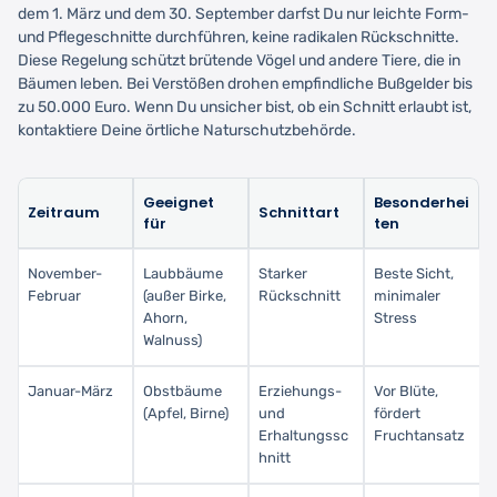
dem 1. März und dem 30. September darfst Du nur leichte Form-
und Pflegeschnitte durchführen, keine radikalen Rückschnitte.
Diese Regelung schützt brütende Vögel und andere Tiere, die in
Bäumen leben. Bei Verstößen drohen empfindliche Bußgelder bis
zu 50.000 Euro. Wenn Du unsicher bist, ob ein Schnitt erlaubt ist,
kontaktiere Deine örtliche Naturschutzbehörde.
Geeignet
Besonderhei
Zeitraum
Schnittart
für
ten
November-
Laubbäume
Starker
Beste Sicht,
Februar
(außer Birke,
Rückschnitt
minimaler
Ahorn,
Stress
Walnuss)
Januar-März
Obstbäume
Erziehungs-
Vor Blüte,
(Apfel, Birne)
und
fördert
Erhaltungssc
Fruchtansatz
hnitt