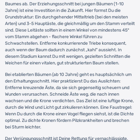
Baumes ab. Der Erziehungsschnitt bei jungen Bäumen (1-10
Jahre) ist eine Investition in die Zukunft. Hier formst Du die
Grundstruktur: Ein durchgehender Mitteltrieb (bei den meisten
Arten) und 3-5 Hauptäste, die gleichmäßig um den Stamm verteilt
sind. Diese Leitäste sollten in einem Winkel von mindestens 45°
vom Stamm abgehen - flachere Winkel führen zu
Schwachstellen. Entferne konkurrierende Triebe konsequent,
auch wenn der Baum dadurch zunächst „kahl" aussieht. In
diesem Stadium kannst Du mit wenigen, gezielten Schnitten die
Weichen für einen vitalen, gut strukturierten Baum stellen.
Bei etablierten Bäumen (ab 10 Jahre) geht es hauptsächlich um
den Erhaltungsschnitt. Hier praktizierst Du das Auslichten:
Entferne kreuzende Äste, da sie sich gegenseitig scheuern und
Wunden verursachen. Schneide Äste weg, die nach innen
wachsen und die Krone verdichten. Das Ziel ist eine luftige Krone,
durch die Wind und Licht gut zirkulieren können. Eine Faustregel:
Wenn Du durch die Krone einen Vogel fliegen siehst, ist die Dichte
optimal. Zu dichte Kronen fördern Pilzkrankheiten und brechen
bei Sturm leichter.
Der Verjüngungsschnitt ist Deine Rettung für vernachlässigte,