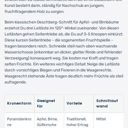
Kunst besteht darin, ständig für Nachschub an jungem,
fruchttragendem Holz zu sorgen.
Beim klassischen Oeschberg-Schnitt für Apfel- und Birnbäume
erziehst Du drei Leitäste im 120°-Winkel zueinander. Von diesen
Leitästen gehen Seitentriebe ab, die Du auf 3-5 Knospen einkürzt.
Diese kurzen Seitentriebe - die sogenannten Fruchtspieße -
tragen besonders reich. Schneide steil nach oben wachsende
Wasserschosse (erkennbar an dicker, glatter Rinde und fehlender
Verzweigung) konsequent weg. Sie kosten nur Kraft und tragen
selten Früchte. Ein weiteres wichtiges Detail: Neige die Leitäste
durch vorsichtiges Biegen und Fixieren in die Waagerechte.
Waagerecht stehende Äste tragen deutlich mehr Früchte als steil
aufragende.
Geeignet
Schnittauf
Kronenform
Vorteile
für
wand
Pyramidenkro
Apfel, Birne,
Traditionell,
Mittel
ne
Süßkirsche
hoher Ertrag