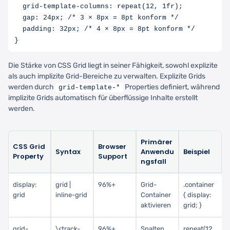
  grid-template-columns: repeat(12, 1fr);

  gap: 24px; /* 3 × 8px = 8pt konform */

  padding: 32px; /* 4 × 8px = 8pt konform */

Die Stärke von CSS Grid liegt in seiner Fähigkeit, sowohl explizite
als auch implizite Grid-Bereiche zu verwalten. Explizite Grids
werden durch
Properties definiert, während
grid-template-*
implizite Grids automatisch für überflüssige Inhalte erstellt
werden.
Primärer
CSS Grid
Browser
Syntax
Anwendu
Beispiel
Property
Support
ngsfall
display:
grid |
96%+
Grid-
.container
grid
inline-grid
Container
{ display:
aktivieren
grid; }
grid-
\<track-
96%+
Spalten
repeat(12,