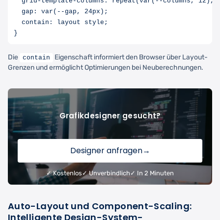
  grid-template-columns: repeat(var(--columns, 12), 1
  gap: var(--gap, 24px);

  contain: layout style;

Die
Eigenschaft informiert den Browser über Layout-
contain
Grenzen und ermöglicht Optimierungen bei Neuberechnungen.
Grafikdesigner gesucht?
Designer anfragen
→
✓ Kostenlos
✓ Unverbindlich
✓ In 2 Minuten
Auto-Layout und Component-Scaling:
Intelligente Design-System-