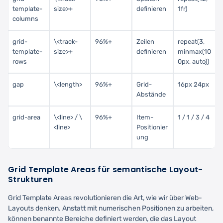
template-
size>+
definieren
1fr)
columns
grid-
\<track-
96%+
Zeilen
repeat(3,
template-
size>+
definieren
minmax(10
rows
0px, auto))
gap
\<length>
96%+
Grid-
16px 24px
Abstände
grid-area
\<line> / \
96%+
Item-
1 / 1 / 3 / 4
<line>
Positionier
ung
Grid Template Areas für semantische Layout-
Strukturen
Grid Template Areas revolutionieren die Art, wie wir über Web-
Layouts denken. Anstatt mit numerischen Positionen zu arbeiten,
können benannte Bereiche definiert werden, die das Layout