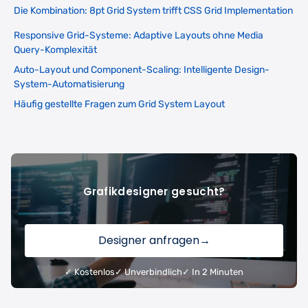
Die Kombination: 8pt Grid System trifft CSS Grid Implementation
Responsive Grid-Systeme: Adaptive Layouts ohne Media
Query-Komplexität
Auto-Layout und Component-Scaling: Intelligente Design-
System-Automatisierung
Häufig gestellte Fragen zum Grid System Layout
Grafikdesigner gesucht?
Designer anfragen
→
✓ Kostenlos
✓ Unverbindlich
✓ In 2 Minuten