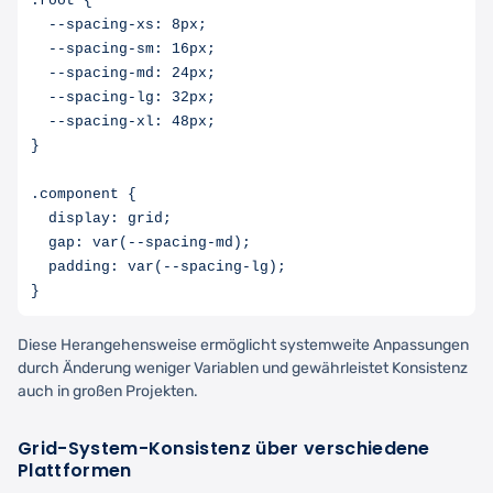
:root {

  --spacing-xs: 8px;

  --spacing-sm: 16px;

  --spacing-md: 24px;

  --spacing-lg: 32px;

  --spacing-xl: 48px;

}

.component {

  display: grid;

  gap: var(--spacing-md);

  padding: var(--spacing-lg);

Diese Herangehensweise ermöglicht systemweite Anpassungen
durch Änderung weniger Variablen und gewährleistet Konsistenz
auch in großen Projekten.
Grid-System-Konsistenz über verschiedene
Plattformen