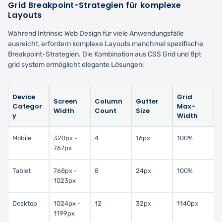
Grid Breakpoint-Strategien für komplexe
Layouts
Während Intrinsic Web Design für viele Anwendungsfälle
ausreicht, erfordern komplexe Layouts manchmal spezifische
Breakpoint-Strategien. Die Kombination aus CSS Grid und 8pt
grid system ermöglicht elegante Lösungen:
Device
Grid
Screen
Column
Gutter
Categor
Max-
Width
Count
Size
y
Width
Mobile
320px -
4
16px
100%
767px
Tablet
768px -
8
24px
100%
1023px
Desktop
1024px -
12
32px
1140px
1199px