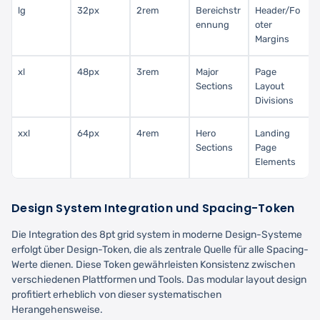
lg
32px
2rem
Bereichstr
Header/Fo
ennung
oter
Margins
xl
48px
3rem
Major
Page
Sections
Layout
Divisions
xxl
64px
4rem
Hero
Landing
Sections
Page
Elements
Design System Integration und Spacing-Token
Die Integration des 8pt grid system in moderne Design-Systeme
erfolgt über Design-Token, die als zentrale Quelle für alle Spacing-
Werte dienen. Diese Token gewährleisten Konsistenz zwischen
verschiedenen Plattformen und Tools. Das modular layout design
profitiert erheblich von dieser systematischen
Herangehensweise.