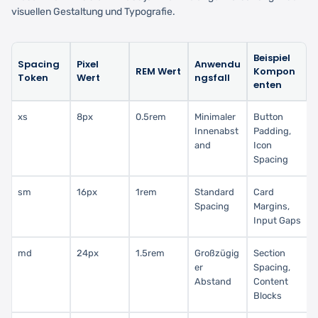
visuellen Gestaltung und Typografie.
Beispiel
Spacing
Pixel
Anwendu
REM Wert
Kompon
Token
Wert
ngsfall
enten
xs
8px
0.5rem
Minimaler
Button
Innenabst
Padding,
and
Icon
Spacing
sm
16px
1rem
Standard
Card
Spacing
Margins,
Input Gaps
md
24px
1.5rem
Großzügig
Section
er
Spacing,
Abstand
Content
Blocks