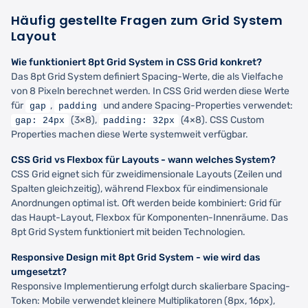
Häufig gestellte Fragen zum Grid System
Layout
Wie funktioniert 8pt Grid System in CSS Grid konkret?
Das 8pt Grid System definiert Spacing-Werte, die als Vielfache
von 8 Pixeln berechnet werden. In CSS Grid werden diese Werte
für
,
und andere Spacing-Properties verwendet:
gap
padding
(3×8),
(4×8). CSS Custom
gap: 24px
padding: 32px
Properties machen diese Werte systemweit verfügbar.
CSS Grid vs Flexbox für Layouts - wann welches System?
CSS Grid eignet sich für zweidimensionale Layouts (Zeilen und
Spalten gleichzeitig), während Flexbox für eindimensionale
Anordnungen optimal ist. Oft werden beide kombiniert: Grid für
das Haupt-Layout, Flexbox für Komponenten-Innenräume. Das
8pt Grid System funktioniert mit beiden Technologien.
Responsive Design mit 8pt Grid System - wie wird das
umgesetzt?
Responsive Implementierung erfolgt durch skalierbare Spacing-
Token: Mobile verwendet kleinere Multiplikatoren (8px, 16px),