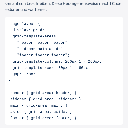
semantisch beschreiben. Diese Herangehensweise macht Code
lesbarer und wartbarer.
.page-layout {

  display: grid;

  grid-template-areas:

    "header header header"

    "sidebar main aside"

    "footer footer footer";

  grid-template-columns: 200px 1fr 200px;

  grid-template-rows: 80px 1fr 60px;

  gap: 16px;

}

.header { grid-area: header; }

.sidebar { grid-area: sidebar; }

.main { grid-area: main; }

.aside { grid-area: aside; }
