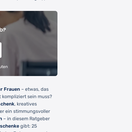
b?
uten
ür Frauen
– etwas, das
t kompliziert sein muss?
schenk
, kreatives
er ein stimmungsvoller
n
– in diesem Ratgeber
eschenke
gibt: 25