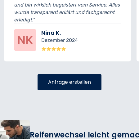
 vom Service. Alles
musste ich 15 Minuten länger
 und fachgerecht
geplant. Ansonsten war der S
sehr freundlich.“
Felix R.
4
November 2024
Anfrage erstellen
Reifenwechsel leicht gemach