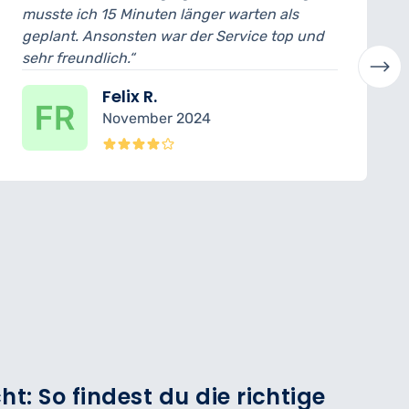
 warten als
ich konnte das Auto noch am se
ervice top und
abholen. Der Mechaniker hat all
verständlich erklärt. Sehr profess
Laura H.
Oktober 2024
t: So findest du die richtige