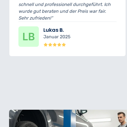
ll durchgeführt. Ich
und bin wirklich begeistert
r Preis war fair.
wurde transparent erklärt
erledigt.“
Nina K.
5
Dezember 202