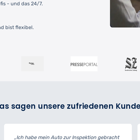
fis - und das 24/7.
 bist flexibel.
as sagen unsere zufriedenen Kund
nspektion gebracht
„Der Reifenwechsel ging schne