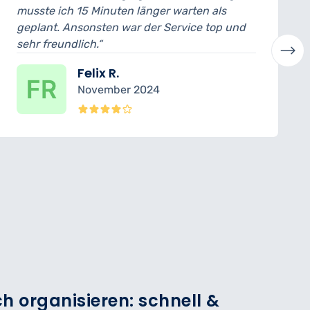
 warten als
ich konnte das Auto noch am se
ervice top und
abholen. Der Mechaniker hat all
verständlich erklärt. Sehr profess
Laura H.
Oktober 2024
h organisieren: schnell &