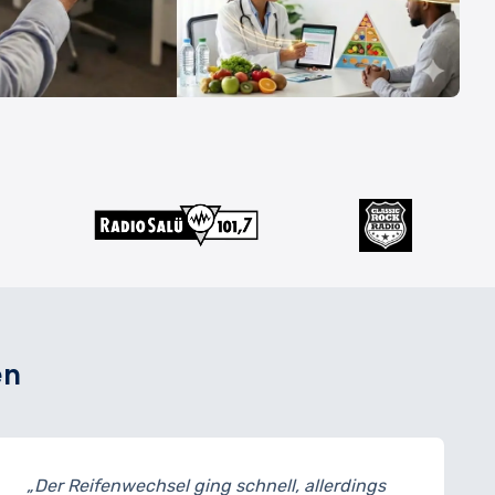
en
ll, allerdings
„Meine Bremsen wurden ausget