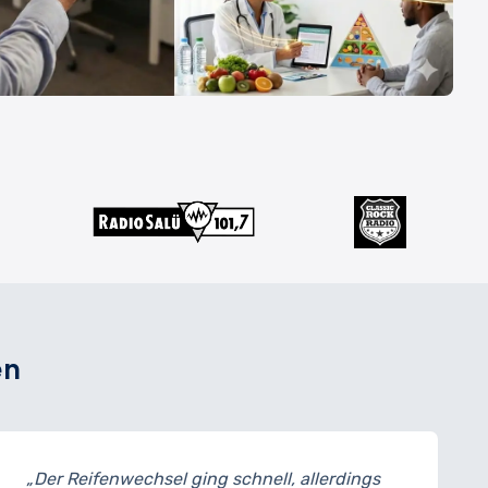
en
echsel ging schnell, allerdings
„Meine Bremse