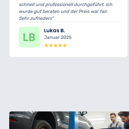
l und professionell durchgeführt. Ich
und bin w
gut beraten und der Preis war fair.
wurde tra
ufrieden!“
erledigt.“
Lukas B.
Januar 2025