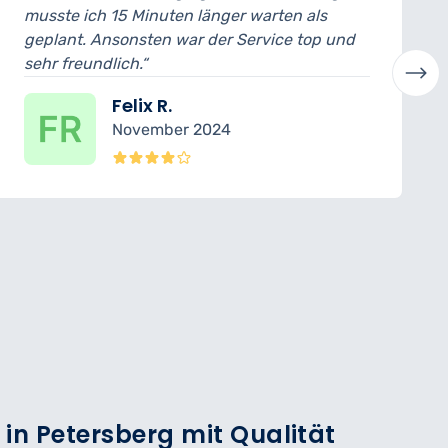
15 Minuten länger warten als
ich konnte das
sonsten war der Service top und
abholen. Der M
ich.“
verständlich er
Felix R.
La
November 2024
Ok
 in Petersberg mit Qualität