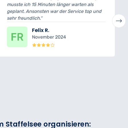
 warten als
ich konnte das Auto noch am se
ervice top und
abholen. Der Mechaniker hat all
verständlich erklärt. Sehr profess
Laura H.
Oktober 2024
 Staffelsee organisieren: