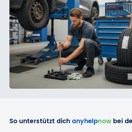
So unterstützt dich
anyhelp
now
bei d