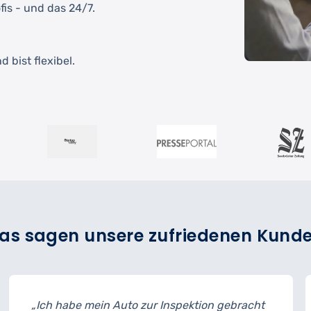
fis - und das 24/7.
 bist flexibel.
as sagen unsere zufriedenen Kund
nspektion gebracht
„Der Reifenwechsel ging schne