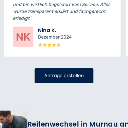
 vom Service. Alles
musste ich 15 Minuten länger
 und fachgerecht
geplant. Ansonsten war der S
sehr freundlich.“
Felix R.
4
November 2024
Anfrage erstellen
Reifenwechsel in Murnau am