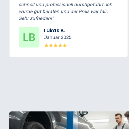
ll durchgeführt. Ich
und bin wirklich begeistert
r Preis war fair.
wurde transparent erklärt
erledigt.“
Nina K.
5
Dezember 202