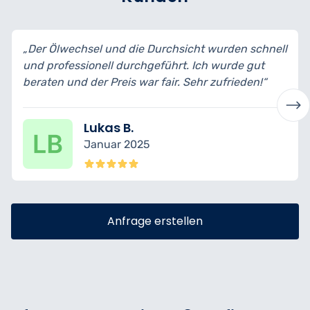
el und die Durchsicht wurden schnell
„Ich habe mein Au
nell durchgeführt. Ich wurde gut
bin wirklich begei
r Preis war fair. Sehr zufrieden!“
transparent erklär
ukas B.
Nina 
anuar 2025
Dezem
Anfrage erstellen