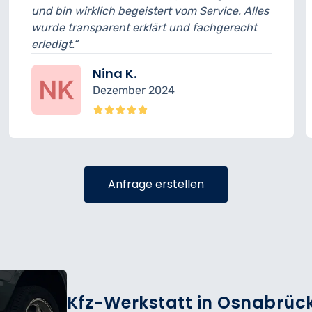
lich begeistert vom Service. Alles
musste ich 15 
arent erklärt und fachgerecht
geplant. Anson
sehr freundlich.
Nina K.
Fel
Dezember 2024
Nov
Anfrage erstellen
Kfz-Werkstatt in Osnabrück