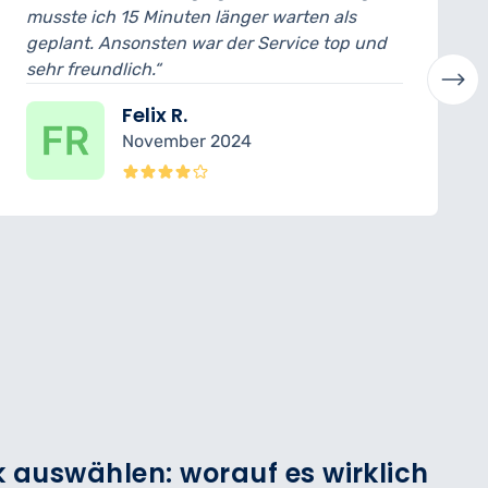
Minuten länger warten als
ich konnte das Au
sten war der Service top und
abholen. Der Mech
“
verständlich erklär
ix R.
Laura
ember 2024
Oktob
 auswählen: worauf es wirklich