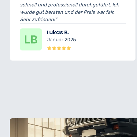
nd professionell durchgeführt. Ich
und bin wirk
 beraten und der Preis war fair.
wurde transp
ieden!“
erledigt.“
Lukas B.
Januar 2025