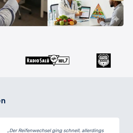
en
sel ging schnell, allerdings
„Meine Bremsen 