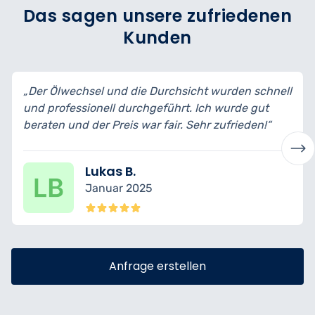
Das sagen unsere zufriedenen
Kunden
er Ölwechsel und die Durchsicht wurden schnell
„Ich h
d professionell durchgeführt. Ich wurde gut
bin wi
raten und der Preis war fair. Sehr zufrieden!“
transp
Lukas B.
Januar 2025
Anfrage erstellen