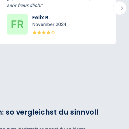
verständlich erklärt. Sehr p
Laura H.
024
Oktober 2024
: so vergleichst du sinnvoll