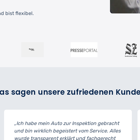
 bist flexibel.
as sagen unsere zufriedenen Kund
zur Inspektion gebracht
„Der Reifenwechsel ging 
istert vom Service. Alles
musste ich 15 Minuten l
klärt und fachgerecht
geplant. Ansonsten war 