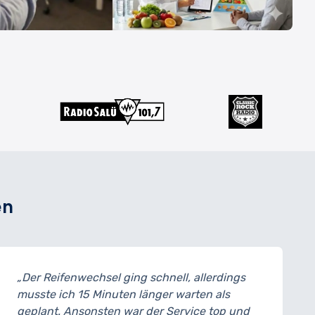
en
schnell, allerdings
„Meine Bremsen wurden a
änger warten als
ich konnte das Auto noch 
der Service top und
abholen. Der Mechaniker ha