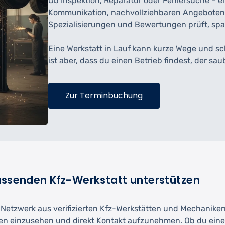
Ob Inspektion, Reparatur oder Fehlersuche – ei
Kommunikation, nachvollziehbaren Angeboten 
Spezialisierungen und Bewertungen prüft, spart
Eine Werkstatt in Lauf kann kurze Wege und s
ist aber, dass du einen Betrieb findest, der sa
Zur Terminbuchung
passenden Kfz-Werkstatt unterstützen
etzwerk aus verifizierten Kfz-Werkstätten und Mechanikern. 
n einzusehen und direkt Kontakt aufzunehmen. Ob du eine I