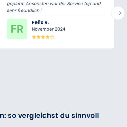
vice top und
abholen. Der Mechaniker hat alles
verständlich erklärt. Sehr professio
Laura H.
Oktober 2024
: so vergleichst du sinnvoll