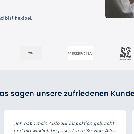
 bist flexibel.
as sagen unsere zufriedenen Kund
ektion gebracht
„Der Reifenwechsel ging schnell
om Service. Alles
musste ich 15 Minuten länger w