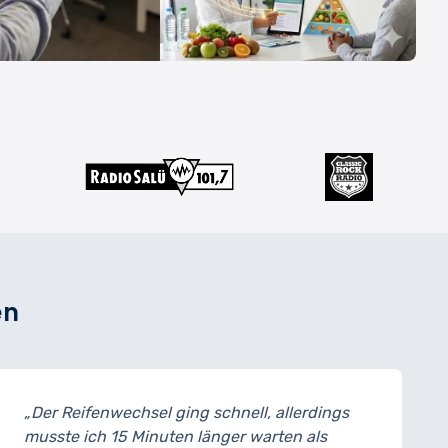
en
, allerdings
„Meine Bremsen wurden ausgetau
arten als
ich konnte das Auto noch am selb