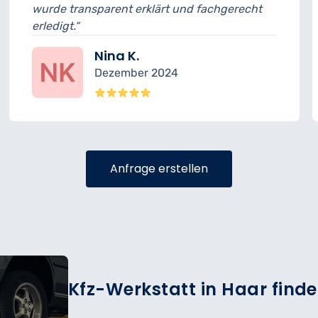
nd fachgerecht
geplant. Ansonsten war der Ser
sehr freundlich.“
Felix R.
November 2024
Anfrage erstellen
Kfz-Werkstatt in Haar finden