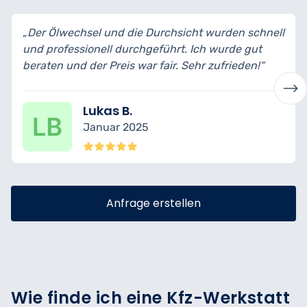
el und die Durchsicht wurden schnell
„Ich habe mein Au
nell durchgeführt. Ich wurde gut
bin wirklich begei
r Preis war fair. Sehr zufrieden!“
transparent erklär
ukas B.
Nina 
anuar 2025
Dezem
Anfrage erstellen
Wie finde ich eine Kfz-Werkstatt