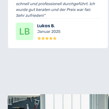
professionell durchgeführt. Ich
und bin wirklic
aten und der Preis war fair.
wurde transpare
en!“
erledigt.“
ukas B.
Nin
anuar 2025
Dez