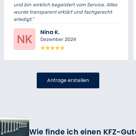
h begeistert vom Service. Alles
musste ich 15 Min
nt erklärt und fachgerecht
geplant. Ansonste
sehr freundlich.“
a K.
Felix 
ember 2024
Novem
Anfrage erstellen
Wie finde ich einen KFZ-Gu