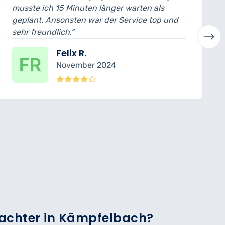
uten länger warten als
ich konnte das Auto
n war der Service top und
abholen. Der Mechani
verständlich erklärt. 
R.
Laura H
ber 2024
Oktober 
tachter in Kämpfelbach?