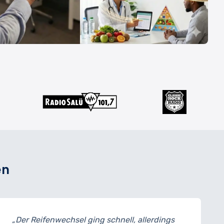
en
 ging schnell, allerdings
„Meine Bremsen wur