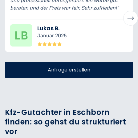
und professionell durchgeführt. Ich wurde gut
b
beraten und der Preis war fair. Sehr zufrieden!“
t
Lukas B.
Januar 2025
Anfrage erstellen
Kfz-Gutachter in Eschborn
finden: so gehst du strukturiert
vor