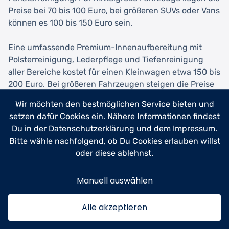
Preise bei 70 bis 100 Euro, bei größeren SUVs oder Vans
können es 100 bis 150 Euro sein.
Eine umfassende Premium-Innenaufbereitung mit
Polsterreinigung, Lederpflege und Tiefenreinigung
aller Bereiche kostet für einen Kleinwagen etwa 150 bis
200 Euro. Bei größeren Fahrzeugen steigen die Preise
auf 200 bis 300 Euro oder mehr. Wenn zusätzlich
Wir möchten den bestmöglichen Service bieten und
hartnäckige Verschmutzungen, Geruchsbeseitigung
setzen dafür Cookies ein. Nähere Informationen findest
oder Tierhaare entfernt werden müssen, können
Du in der
Datenschutzerklärung
und dem
Impressum
.
Aufschläge von 50 bis 100 Euro hinzukommen.
Bitte wähle nachfolgend, ob Du Cookies erlauben willst
oder diese ablehnst.
Die Außenaufbereitung beginnt mit einfachen
Handwäschen ab etwa 20 bis 40 Euro. Eine
Manuell auswählen
professionelle Außenreinigung mit Lackpflege und
Versiegelung liegt bei 80 bis 150 Euro. Mehrstufige
Alle akzeptieren
Polituren zur Lackkorrektur beginnen bei etwa 200
Euro und können je nach Zustand des Lacks und