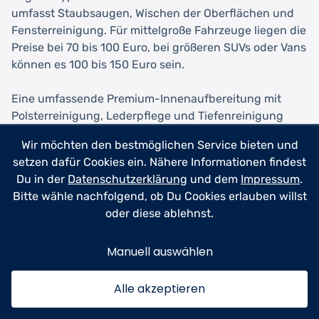
umfasst Staubsaugen, Wischen der Oberflächen und
Fensterreinigung. Für mittelgroße Fahrzeuge liegen die
Preise bei 70 bis 100 Euro, bei größeren SUVs oder Vans
können es 100 bis 150 Euro sein.
Eine umfassende Premium-Innenaufbereitung mit
Polsterreinigung, Lederpflege und Tiefenreinigung
aller Bereiche kostet für einen Kleinwagen etwa 150 bis
Wir möchten den bestmöglichen Service bieten und
200 Euro. Bei größeren Fahrzeugen steigen die Preise
setzen dafür Cookies ein. Nähere Informationen findest
auf 200 bis 300 Euro oder mehr. Wenn zusätzlich
Du in der
Datenschutzerklärung
und dem
Impressum
.
hartnäckige Verschmutzungen, Geruchsbeseitigung
Bitte wähle nachfolgend, ob Du Cookies erlauben willst
oder Tierhaare entfernt werden müssen, können
oder diese ablehnst.
Aufschläge von 50 bis 100 Euro hinzukommen.
Manuell auswählen
Die Außenaufbereitung beginnt mit einfachen
Handwäschen ab etwa 20 bis 40 Euro. Eine
professionelle Außenreinigung mit Lackpflege und
Alle akzeptieren
Versiegelung liegt bei 80 bis 150 Euro. Mehrstufige