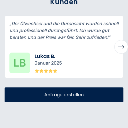
Kunden
 die Durchsicht wurden schnell
„Ich habe mein Auto zu
urchgeführt. Ich wurde gut
bin wirklich begeistert 
s war fair. Sehr zufrieden!“
transparent erklärt und 
B.
Nina K.
 2025
Dezember 2
Anfrage erstellen