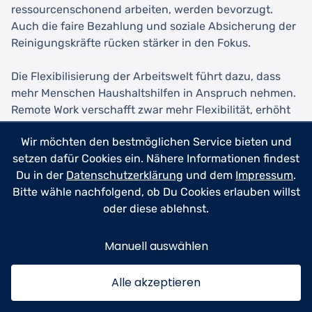
ressourcenschonend arbeiten, werden bevorzugt.
Auch die faire Bezahlung und soziale Absicherung der
Reinigungskräfte rücken stärker in den Fokus.
Die Flexibilisierung der Arbeitswelt führt dazu, dass
mehr Menschen Haushaltshilfen in Anspruch nehmen.
Remote Work verschafft zwar mehr Flexibilität, erhöht
aber auch die Anwesenheit zuhause und damit den
Wir möchten den bestmöglichen Service bieten und
Wunsch nach einem gepflegten Wohnumfeld.
setzen dafür Cookies ein. Nähere Informationen findest
Gleichzeitig steigt die Bereitschaft, für Entlastung im
Du in der
Datenschutzerklärung
und dem
Impressum
.
Haushalt zu investieren, um mehr Zeit für Familie und
Bitte wähle nachfolgend, ob Du Cookies erlauben willst
Freizeit zu haben.
oder diese ablehnst.
Manuell auswählen
Fazit
Alle akzeptieren
Eine qualifizierte Haushaltshilfe in Leingarten