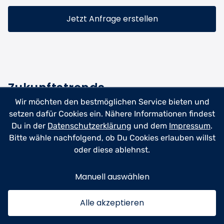
Jetzt Anfrage erstellen
Zukunftstrends
Wir möchten den bestmöglichen Service bieten und
setzen dafür Cookies ein. Nähere Informationen findest
Die Haushaltshilfe-Branche entwickelt sich stetig
Du in der
Datenschutzerklärung
und dem
Impressum
.
weiter. Digitale Plattformen wie
anyhelp
now
machen
Bitte wähle nachfolgend, ob Du Cookies erlauben willst
die Vermittlung immer einfacher und transparenter.
oder diese ablehnst.
Kunden finden schneller passende Unterstützung im
Haushalt, während Dienstleister leichter neue Aufträge
Manuell auswählen
akquirieren. Die Online-Buchung, sichere Bezahlung
und integrierte Bewertungssysteme werden zum
Standard.
Alle akzeptieren