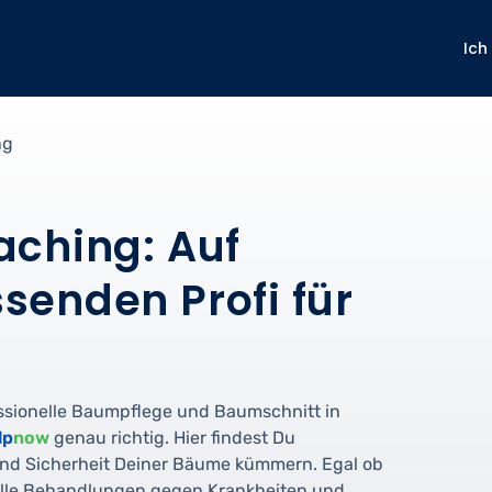
Ich
ng
aching: Auf
senden Profi für
ssionelle Baumpflege und Baumschnitt in
lp
now
genau richtig. Hier findest Du
 und Sicherheit Deiner Bäume kümmern. Egal ob
elle Behandlungen gegen Krankheiten und