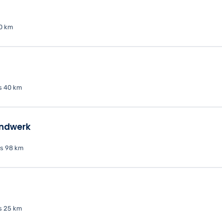
0 km
s 40 km
andwerk
s 98 km
s 25 km