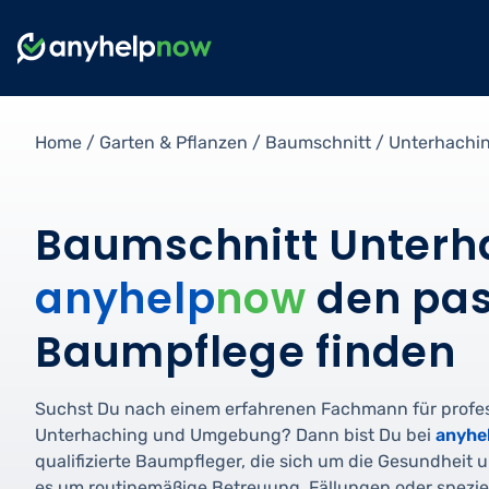
Home
/
Garten & Pflanzen
/
Baumschnitt
/
Unterhachi
Baumschnitt Unterh
anyhelp
now
den pas
Baumpflege finden
Suchst Du nach einem erfahrenen Fachmann für profe
Unterhaching und Umgebung? Dann bist Du bei
anyhe
qualifizierte Baumpfleger, die sich um die Gesundheit
es um routinemäßige Betreuung, Fällungen oder spezi