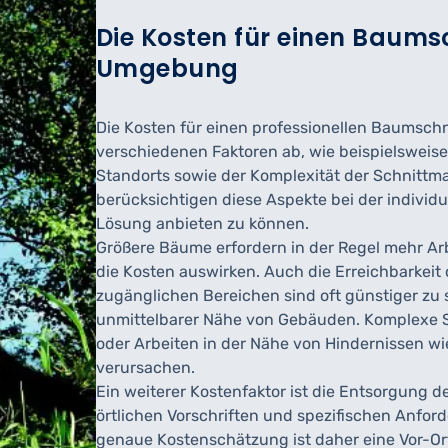
Die Kosten für einen Baums
Umgebung
Die Kosten für einen professionellen Baumsc
verschiedenen Faktoren ab, wie beispielsweis
Standorts sowie der Komplexität der Schnitt
berücksichtigen diese Aspekte bei der individ
Lösung anbieten zu können.
Größere Bäume erfordern in der Regel mehr Arb
die Kosten auswirken. Auch die Erreichbarkeit 
zugänglichen Bereichen sind oft günstiger zu 
unmittelbarer Nähe von Gebäuden. Komplexe 
oder Arbeiten in der Nähe von Hindernissen wi
verursachen.
Ein weiterer Kostenfaktor ist die Entsorgung d
örtlichen Vorschriften und spezifischen Anfor
genaue Kostenschätzung ist daher eine Vor-Or