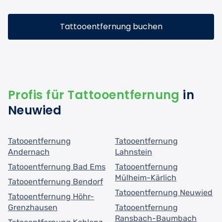
Tattooentfernung buchen
Profis für Tattooentfernung
in
Neuwied
Tatooentfernung
Tatooentfernung
Andernach
Lahnstein
Tatooentfernung Bad Ems
Tatooentfernung
Mülheim-Kärlich
Tatooentfernung Bendorf
Tatooentfernung Neuwied
Tatooentfernung Höhr-
Grenzhausen
Tatooentfernung
Ransbach-Baumbach