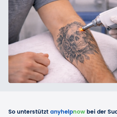
So unterstützt
anyhelp
now
bei der Su