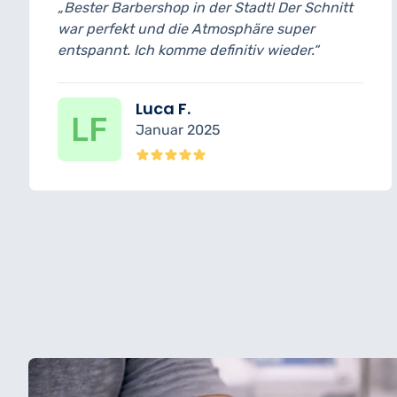
 der Stadt! Der Schnitt
„Professionell, stilvoll 
Atmosphäre super
gearbeitet. Bart und Ha
definitiv wieder.“
und der heiße Handtuch
Highlight!“
Ömer C.
025
Dezember 2