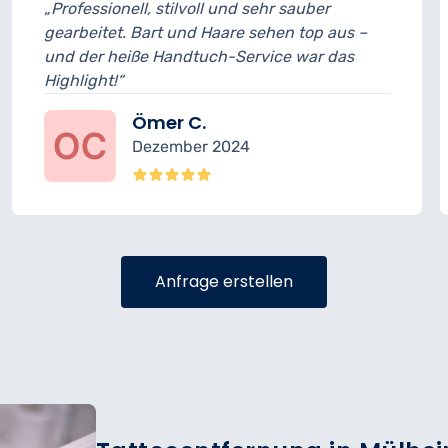
und sehr sauber
„Guter Schnitt, netter Barb
are sehen top aus –
Termin leicht verspätet, dah
-Service war das
Abzug. Ansonsten top Erge
Daniel S.
024
November 202
Anfrage erstellen