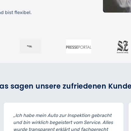
 bist flexibel.
as sagen unsere zufriedenen Kund
nspektion gebracht
„Der Reifenwechsel ging schne
 vom Service. Alles
musste ich 15 Minuten länger
 und fachgerecht
geplant. Ansonsten war der S