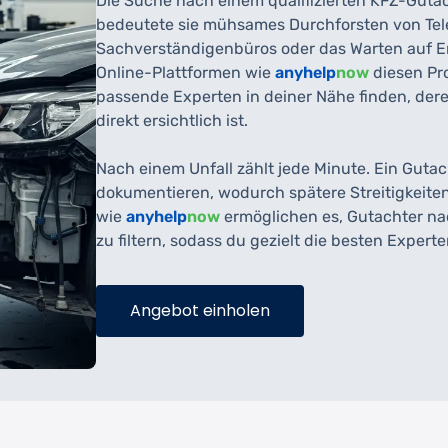
Die Suche nach einem qualifizierten KFZ-Gutac
bedeutete sie mühsames Durchforsten von Tel
Sachverständigenbüros oder das Warten auf E
Online-Plattformen wie
anyhelp
now
diesen Pro
passende Experten in deiner Nähe finden, dere
direkt ersichtlich ist.
Nach einem Unfall zählt jede Minute. Ein Gutac
dokumentieren, wodurch spätere Streitigkeite
wie
anyhelp
now
ermöglichen es, Gutachter n
zu filtern, sodass du gezielt die besten Exper
Angebot einholen