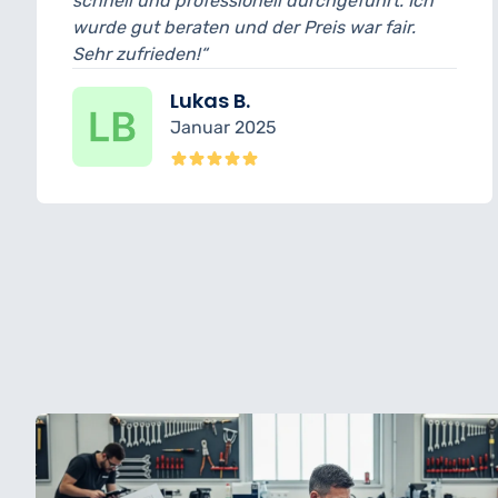
fessionell durchgeführt. Ich
und bin wirklich be
en und der Preis war fair.
wurde transparent
“
erledigt.“
as B.
Nina 
uar 2025
Dezem