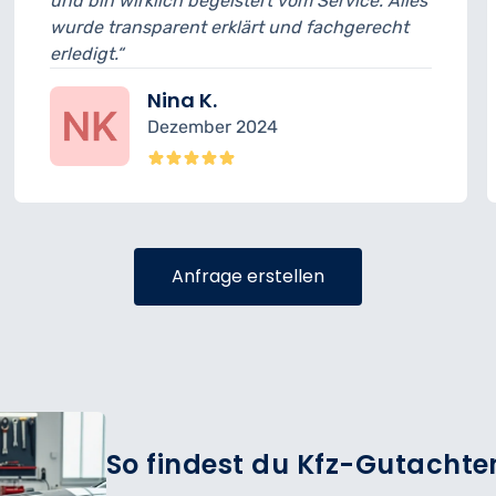
geistert vom Service. Alles
musste ich 15 Minute
 erklärt und fachgerecht
geplant. Ansonsten w
sehr freundlich.“
K.
Felix R.
ber 2024
November
Anfrage erstellen
So findest du Kfz-Gutachten