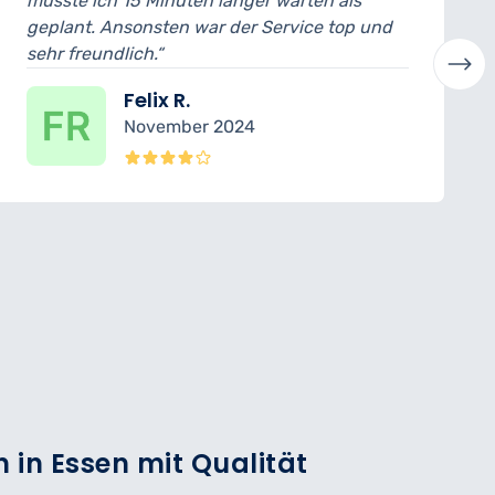
n länger warten als
ich konnte das Auto no
ar der Service top und
abholen. Der Mechaniker
verständlich erklärt. Seh
Laura H.
 2024
Oktober 202
 in Essen mit Qualität