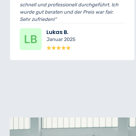
nd professionell durchgeführt. Ich
und bin wirk
 beraten und der Preis war fair.
wurde transp
ieden!“
erledigt.“
Lukas B.
Januar 2025