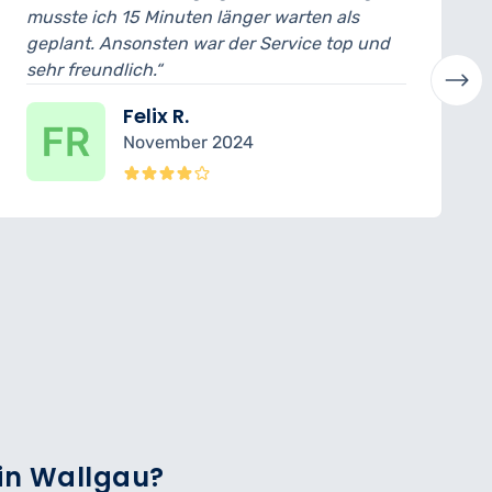
Minuten länger warten als
ich konnte das Au
sten war der Service top und
abholen. Der Mech
“
verständlich erklär
ix R.
Laura
ember 2024
Oktob
 in Wallgau?