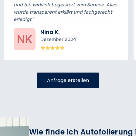
lich begeistert vom Service. Alles
musste ich 15 
arent erklärt und fachgerecht
geplant. Anson
sehr freundlich.
Nina K.
Fel
Dezember 2024
Nov
Anfrage erstellen
Wie finde ich Autofolierung