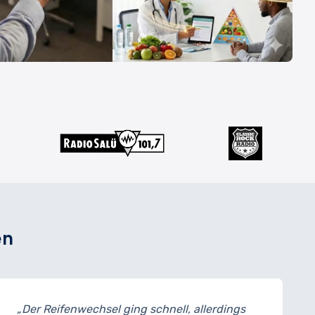
en
sel ging schnell, allerdings
„Meine Bremsen 