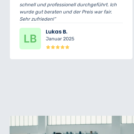
professionell durchgeführt. Ich
und bin wirklic
aten und der Preis war fair.
wurde transpare
en!“
erledigt.“
ukas B.
Nin
anuar 2025
Dez