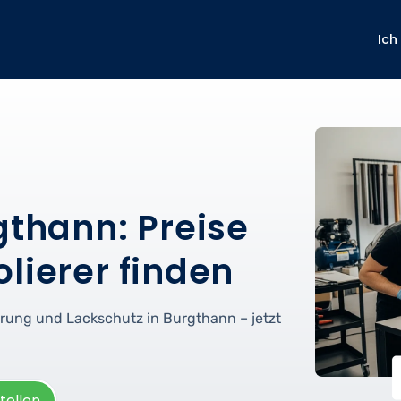
Ich
gthann: Preise
lierer finden
ierung und Lackschutz in Burgthann – jetzt
tellen