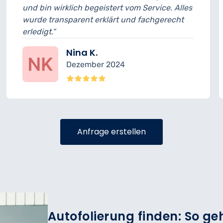
h begeistert vom Service. Alles
musste ich 15 Min
nt erklärt und fachgerecht
geplant. Ansonste
sehr freundlich.“
a K.
Felix 
ember 2024
Novem
Anfrage erstellen
Autofolierung finden: So geh