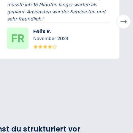
uten länger warten als
ich konnte das Auto
n war der Service top und
abholen. Der Mechani
verständlich erklärt. 
R.
Laura H
ber 2024
Oktober 
st du strukturiert vor