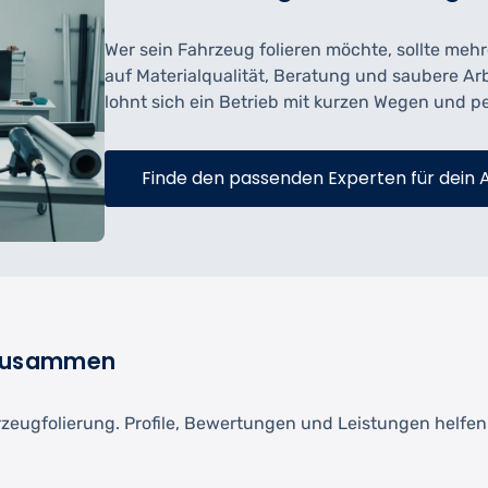
Wer sein Fahrzeug folieren möchte, sollte meh
auf Materialqualität, Beratung und saubere A
lohnt sich ein Betrieb mit kurzen Wegen und 
Finde den passenden Experten für dein 
n zusammen
rzeugfolierung. Profile, Bewertungen und Leistungen helfen 