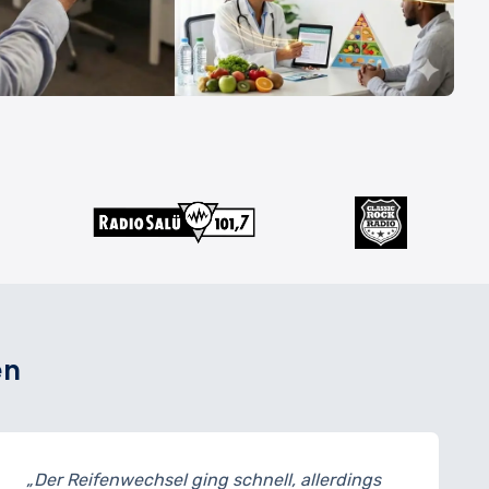
en
 ging schnell, allerdings
„Meine Bremsen wur