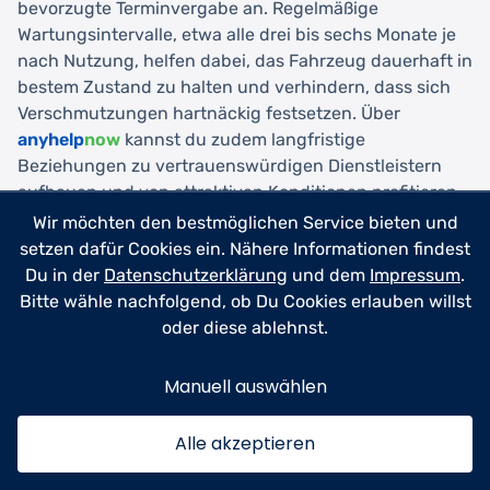
bevorzugte Terminvergabe an. Regelmäßige
Wartungsintervalle, etwa alle drei bis sechs Monate je
nach Nutzung, helfen dabei, das Fahrzeug dauerhaft in
bestem Zustand zu halten und verhindern, dass sich
Verschmutzungen hartnäckig festsetzen. Über
anyhelp
now
kannst du zudem langfristige
Beziehungen zu vertrauenswürdigen Dienstleistern
aufbauen und von attraktiven Konditionen profitieren.
Wir möchten den bestmöglichen Service bieten und
setzen dafür Cookies ein. Nähere Informationen findest
Angebot einholen
Du in der
Datenschutzerklärung
und dem
Impressum
.
Bitte wähle nachfolgend, ob Du Cookies erlauben willst
oder diese ablehnst.
Manuell auswählen
Zukunftstrends in der
Alle akzeptieren
Autoaufbereitung