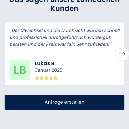
Kunden
und die Durchsicht wurden schnell
„Ich habe mein Auto 
l durchgeführt. Ich wurde gut
bin wirklich begeiste
reis war fair. Sehr zufrieden!“
transparent erklärt u
s B.
Nina K.
ar 2025
Dezembe
Anfrage erstellen