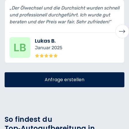
 die Durchsicht wurden schnell
„Ich habe mein Auto zu
urchgeführt. Ich wurde gut
bin wirklich begeistert 
s war fair. Sehr zufrieden!“
transparent erklärt und 
B.
Nina K.
 2025
Dezember 2
Anfrage erstellen
So findest du
Top‑Autoaufbereitung in