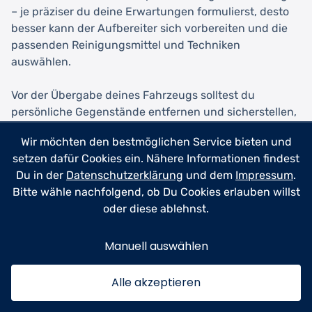
– je präziser du deine Erwartungen formulierst, desto
besser kann der Aufbereiter sich vorbereiten und die
passenden Reinigungsmittel und Techniken
auswählen.
Vor der Übergabe deines Fahrzeugs solltest du
persönliche Gegenstände entfernen und sicherstellen,
dass alle Dokumente und Wertsachen nicht im Auto
Wir möchten den bestmöglichen Service bieten und
verbleiben. Mache wenn möglich Fotos vom Zustand
setzen dafür Cookies ein. Nähere Informationen findest
vor der Aufbereitung, besonders von bereits
Du in der
Datenschutzerklärung
und dem
Impressum
.
vorhandenen Schäden oder Gebrauchsspuren. Dies
Bitte wähle nachfolgend, ob Du Cookies erlauben willst
dient der Absicherung beider Seiten und vermeidet
oder diese ablehnst.
spätere Missverständnisse. Informiere den Dienstleister
auch über bekannte Macken oder Besonderheiten
Manuell auswählen
deines Fahrzeugs, etwa empfindliche Bedienelemente
oder lose Teile.
Alle akzeptieren
Nach der Aufbereitung solltest du dir Zeit nehmen, das