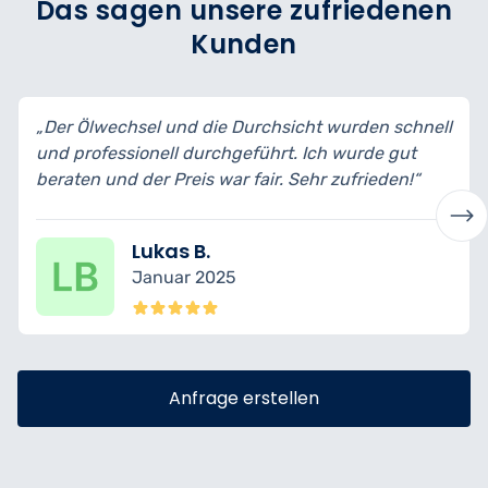
Das sagen unsere zufriedenen
Kunden
 die Durchsicht wurden schnell
„Ich habe mein Auto zu
urchgeführt. Ich wurde gut
bin wirklich begeistert 
s war fair. Sehr zufrieden!“
transparent erklärt und 
B.
Nina K.
 2025
Dezember 2
Anfrage erstellen