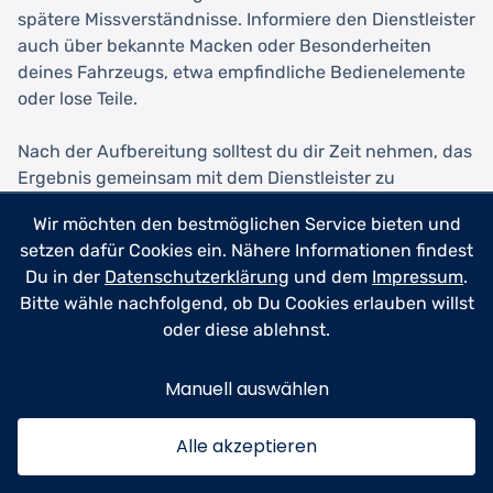
spätere Missverständnisse. Informiere den Dienstleister
auch über bekannte Macken oder Besonderheiten
deines Fahrzeugs, etwa empfindliche Bedienelemente
oder lose Teile.
Nach der Aufbereitung solltest du dir Zeit nehmen, das
Ergebnis gemeinsam mit dem Dienstleister zu
begutachten. Professionelle Anbieter zeigen dir gerne
Wir möchten den bestmöglichen Service bieten und
ihre Arbeit und erklären, welche Schritte durchgeführt
setzen dafür Cookies ein. Nähere Informationen findest
wurden. Falls du mit einzelnen Aspekten nicht
Du in der
Datenschutzerklärung
und dem
Impressum
.
zufrieden bist, sprich dies direkt an – seriöse
Bitte wähle nachfolgend, ob Du Cookies erlauben willst
Aufbereiter bessern bei berechtigten Beanstandungen
oder diese ablehnst.
ohne Probleme nach. Umgekehrt hilft positives
Feedback durch Bewertungen oder
Manuell auswählen
Weiterempfehlungen dem Dienstleister und unterstützt
andere Kunden bei ihrer Auswahl.
Alle akzeptieren
Für eine langfristig gute Zusammenarbeit lohnt es sich,