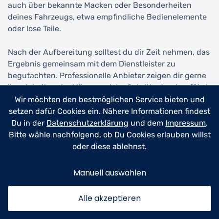
auch über bekannte Macken oder Besonderheiten
deines Fahrzeugs, etwa empfindliche Bedienelemente
oder lose Teile.
Nach der Aufbereitung solltest du dir Zeit nehmen, das
Ergebnis gemeinsam mit dem Dienstleister zu
begutachten. Professionelle Anbieter zeigen dir gerne
ihre Arbeit und erklären, welche Schritte durchgeführt
wurden. Falls du mit einzelnen Aspekten nicht
Wir möchten den bestmöglichen Service bieten und
zufrieden bist, sprich dies direkt an – seriöse
setzen dafür Cookies ein. Nähere Informationen findest
Aufbereiter bessern bei berechtigten Beanstandungen
Du in der
Datenschutzerklärung
und dem
Impressum
.
ohne Probleme nach. Umgekehrt hilft positives
Bitte wähle nachfolgend, ob Du Cookies erlauben willst
Feedback durch Bewertungen oder
oder diese ablehnst.
Weiterempfehlungen dem Dienstleister und unterstützt
andere Kunden bei ihrer Auswahl.
Manuell auswählen
Für eine langfristig gute Zusammenarbeit lohnt es sich,
Alle akzeptieren
bei Zufriedenheit beim selben Anbieter zu bleiben.
Viele Dienstleister bieten Stammkunden Rabatte oder