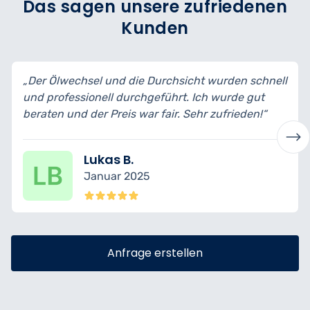
Das sagen unsere zufriedenen
Kunden
und die Durchsicht wurden schnell
„Ich habe mein Auto 
l durchgeführt. Ich wurde gut
bin wirklich begeiste
reis war fair. Sehr zufrieden!“
transparent erklärt u
s B.
Nina K.
ar 2025
Dezembe
Anfrage erstellen