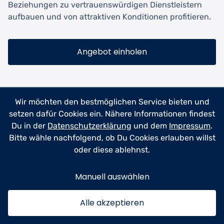
Beziehungen zu vertrauenswürdigen Dienstleistern
aufbauen und von attraktiven Konditionen profitieren.
Angebot einholen
Wir möchten den bestmöglichen Service bieten und
setzen dafür Cookies ein. Nähere Informationen findest
Zukunftstrends in der
Du in der
Datenschutzerklärung
und dem
Impressum
.
Autoaufbereitung
Bitte wähle nachfolgend, ob Du Cookies erlauben willst
oder diese ablehnst.
Die Autoaufbereitung entwickelt sich kontinuierlich
Manuell auswählen
weiter, getrieben von technologischen Innovationen
und steigendem Umweltbewusstsein. Ein bedeutender
Trend ist die zunehmende Nutzung
Alle akzeptieren
umweltfreundlicher Reinigungsprodukte und