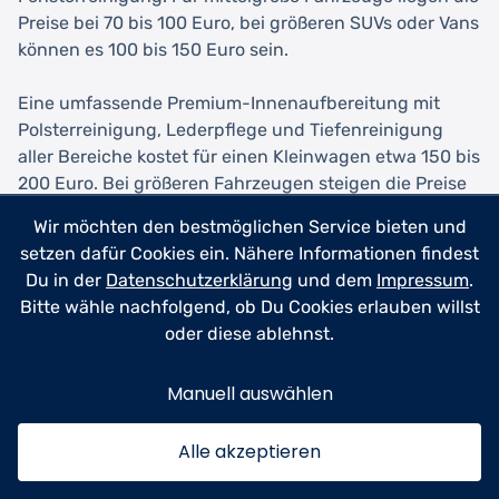
Preise bei 70 bis 100 Euro, bei größeren SUVs oder Vans
können es 100 bis 150 Euro sein.
Eine umfassende Premium-Innenaufbereitung mit
Polsterreinigung, Lederpflege und Tiefenreinigung
aller Bereiche kostet für einen Kleinwagen etwa 150 bis
200 Euro. Bei größeren Fahrzeugen steigen die Preise
auf 200 bis 300 Euro oder mehr. Wenn zusätzlich
Wir möchten den bestmöglichen Service bieten und
hartnäckige Verschmutzungen, Geruchsbeseitigung
setzen dafür Cookies ein. Nähere Informationen findest
oder Tierhaare entfernt werden müssen, können
Du in der
Datenschutzerklärung
und dem
Impressum
.
Aufschläge von 50 bis 100 Euro hinzukommen.
Bitte wähle nachfolgend, ob Du Cookies erlauben willst
oder diese ablehnst.
Die Außenaufbereitung beginnt mit einfachen
Handwäschen ab etwa 20 bis 40 Euro. Eine
Manuell auswählen
professionelle Außenreinigung mit Lackpflege und
Versiegelung liegt bei 80 bis 150 Euro. Mehrstufige
Alle akzeptieren
Polituren zur Lackkorrektur beginnen bei etwa 200
Euro und können je nach Zustand des Lacks und