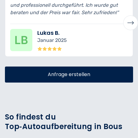
chgeführt. Ich wurde gut
bin wirklich begeistert vo
war fair. Sehr zufrieden!“
transparent erklärt und fa
Nina K.
25
Dezember 202
Anfrage erstellen
So findest du
Top‑Autoaufbereitung in Bous