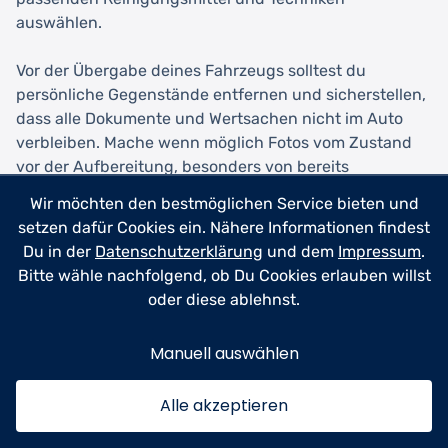
auswählen.
Vor der Übergabe deines Fahrzeugs solltest du
persönliche Gegenstände entfernen und sicherstellen,
dass alle Dokumente und Wertsachen nicht im Auto
verbleiben. Mache wenn möglich Fotos vom Zustand
vor der Aufbereitung, besonders von bereits
vorhandenen Schäden oder Gebrauchsspuren. Dies
Wir möchten den bestmöglichen Service bieten und
dient der Absicherung beider Seiten und vermeidet
setzen dafür Cookies ein. Nähere Informationen findest
spätere Missverständnisse. Informiere den Dienstleister
Du in der
Datenschutzerklärung
und dem
Impressum
.
auch über bekannte Macken oder Besonderheiten
Bitte wähle nachfolgend, ob Du Cookies erlauben willst
deines Fahrzeugs, etwa empfindliche Bedienelemente
oder diese ablehnst.
oder lose Teile.
Manuell auswählen
Nach der Aufbereitung solltest du dir Zeit nehmen, das
Ergebnis gemeinsam mit dem Dienstleister zu
Alle akzeptieren
begutachten. Professionelle Anbieter zeigen dir gerne
ihre Arbeit und erklären, welche Schritte durchgeführt