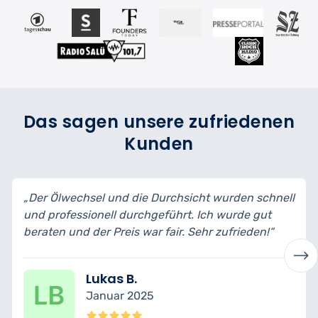
Das sagen unsere zufriedenen
Kunden
 die Durchsicht wurden schnell
„Ich habe mein Auto zu
urchgeführt. Ich wurde gut
bin wirklich begeistert 
s war fair. Sehr zufrieden!“
transparent erklärt und 
B.
Nina K.
 2025
Dezember 2