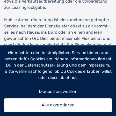
etwa die Verkaufsaufbereitung oder die Vorbereitung
zur Leasingrückgabe.
Mobile Autoaufbereitung ist ein zunehmend gefragter
Service, bei dem der Dienstleister direkt zu dir kommt –
sei es nach Hause, ins Büro oder an einen anderen
gewünschten Ort. Dies bietet maximale Flexibilität und
spart dir den Weg zur Werkstatt. Für Firmenkunden gibt
es oft spezielle Flottenservices mit regelmäßigen
Wir möchten den bestmöglichen Service bieten und
Wartungsintervallen zu vergünstigten Konditionen.
setzen dafür Cookies ein. Nähere Informationen findest
Du in der
Datenschutzerklärung
und dem
Impressum
.
Bitte wähle nachfolgend, ob Du Cookies erlauben willst
Zur Terminbuchung
oder diese ablehnst.
Manuell auswählen
Alle akzeptieren
Was kostet eine gute