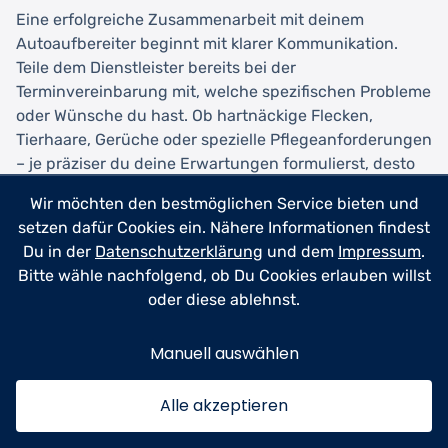
Eine erfolgreiche Zusammenarbeit mit deinem
Autoaufbereiter beginnt mit klarer Kommunikation.
Teile dem Dienstleister bereits bei der
Terminvereinbarung mit, welche spezifischen Probleme
oder Wünsche du hast. Ob hartnäckige Flecken,
Tierhaare, Gerüche oder spezielle Pflegeanforderungen
– je präziser du deine Erwartungen formulierst, desto
besser kann der Aufbereiter sich vorbereiten und die
Wir möchten den bestmöglichen Service bieten und
passenden Reinigungsmittel und Techniken
setzen dafür Cookies ein. Nähere Informationen findest
auswählen.
Du in der
Datenschutzerklärung
und dem
Impressum
.
Bitte wähle nachfolgend, ob Du Cookies erlauben willst
Vor der Übergabe deines Fahrzeugs solltest du
oder diese ablehnst.
persönliche Gegenstände entfernen und sicherstellen,
dass alle Dokumente und Wertsachen nicht im Auto
Manuell auswählen
verbleiben. Mache wenn möglich Fotos vom Zustand
vor der Aufbereitung, besonders von bereits
vorhandenen Schäden oder Gebrauchsspuren. Dies
Alle akzeptieren
dient der Absicherung beider Seiten und vermeidet