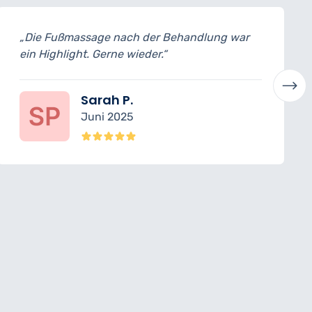
handlung war
„Alles war top, nur der Terminstar
etwas pünktlicher sein können.“
Felix M.
Mai 2025