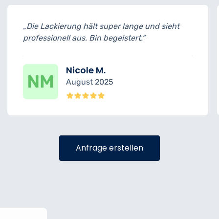
ange und sieht
„Die Fußmassage nach der Be
ert.“
ein Highlight. Gerne wieder.“
Sarah P.
Juni 2025
Anfrage erstellen