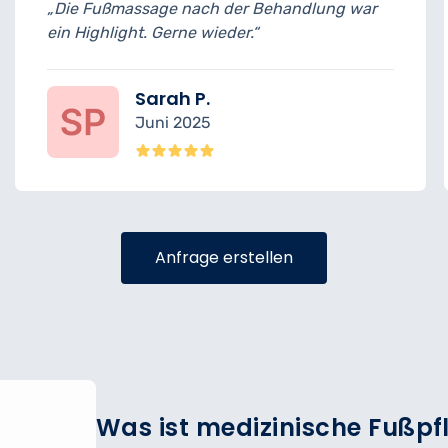
handlung war
„Alles war top, nur der Terminstar
etwas pünktlicher sein können.“
Felix M.
Mai 2025
Anfrage erstellen
Was ist medizinische Fußpf