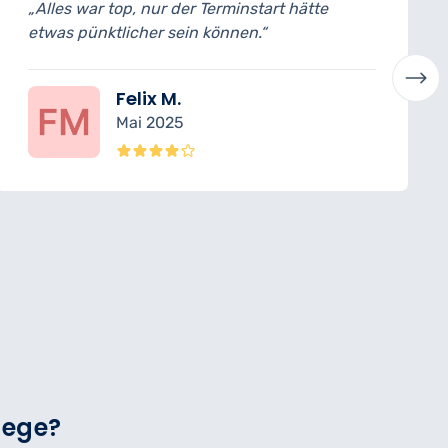
t hätte
„Hochwertige Pflegeprodukte und 
sauberes Studio. Ich komme besti
wieder.“
Anne K.
April 2025
lege?