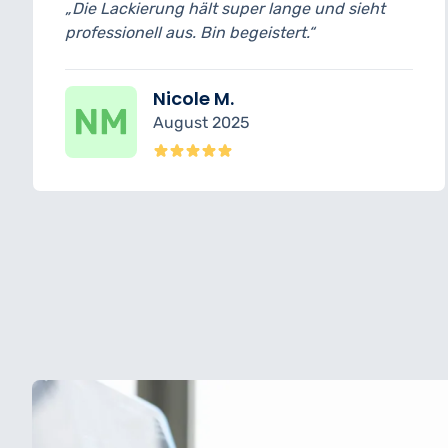
ange und sieht
„Die Fußmassage nach der Be
ert.“
ein Highlight. Gerne wieder.“
Sarah P.
Juni 2025