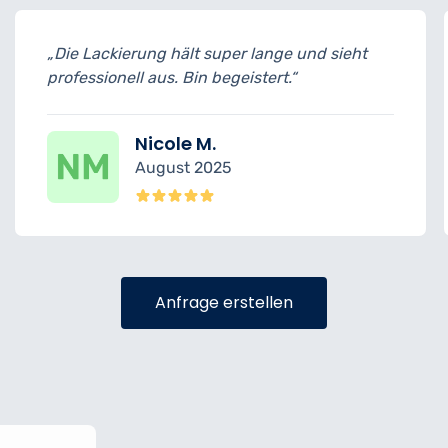
ange und sieht
„Sehr entspannende Atmosphä
ert.“
das Richtige nach einem langen
Lars B.
Juli 2025
Anfrage erstellen