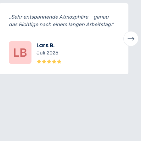
re – genau
„Alles war top, nur der Terminstar
 Arbeitstag.“
etwas pünktlicher sein können.“
Felix M.
Mai 2025