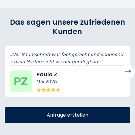
Das sagen unsere zufriedenen
Kunden
hgerecht und schonend
„Schnittformen wurden erklärt, 
gepflegt aus.“
bin begeistert vom Ergebnis.“
Mario T.
April 2026
Anfrage erstellen