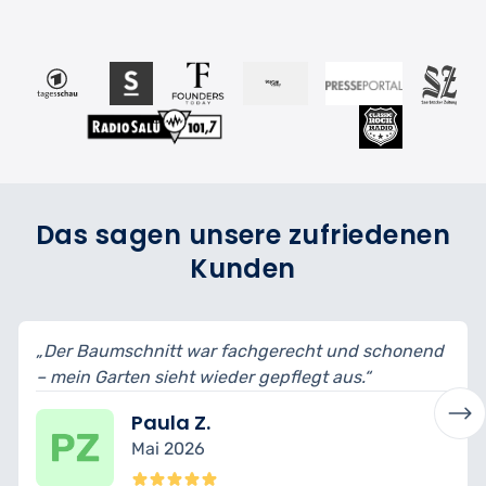
Das sagen unsere zufriedenen
Kunden
schnitt war fachgerecht und schonend
„Sehr sorgfält
ten sieht wieder gepflegt aus.“
– es wirkt alle
Paula Z.
Is
Mai 2026
Mä