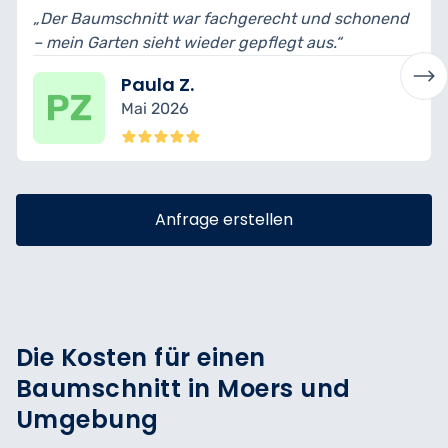
 Baumschnitt war fachgerecht und schonend
„Schnittf
n Garten sieht wieder gepflegt aus.“
bin begei
Paula Z.
Mai 2026
Anfrage erstellen
Die Kosten für einen
Baumschnitt in Moers und
Umgebung