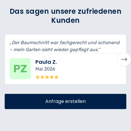
Das sagen unsere zufriedenen
Kunden
er Baumschnitt war fachgerecht und schonend
„Sehr 
mein Garten sieht wieder gepflegt aus.“
– es wi
Paula Z.
Mai 2026
Anfrage erstellen