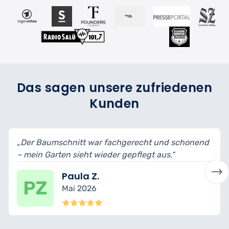
Das sagen unsere zufriedenen
Kunden
„Der Baumschnitt war fachgerecht und schonend
„S
– mein Garten sieht wieder gepflegt aus.“
– e
Paula Z.
Mai 2026