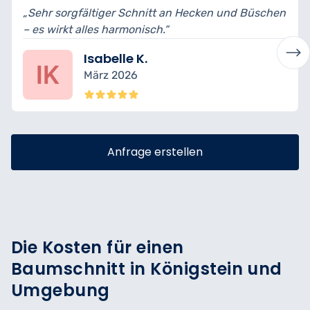
 Schnitt an Hecken und Büschen
„Sehr gute Beratung vo
monisch.“
besprochen.“
e K.
Anke S.
026
Januar 202
Anfrage erstellen
Die Kosten für einen
Baumschnitt in Königstein und
Umgebung