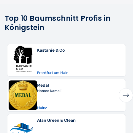
Top 10 Baumschnitt Profis in
Königstein
 Co
Yermak Lukiano
 Main
Frankfurt am Main
CleverHausmeis
i
Wiesbaden
 & Clean