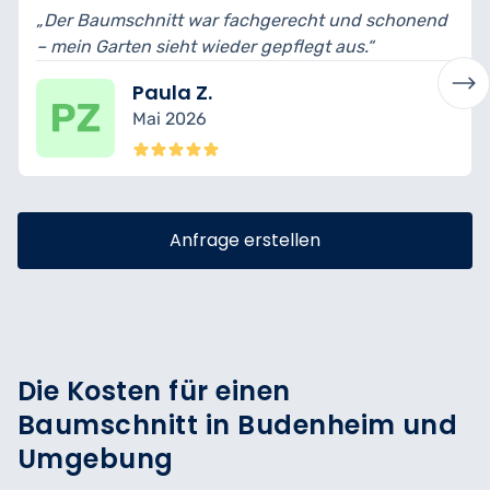
t war fachgerecht und schonend
„Schnittformen wurde
eht wieder gepflegt aus.“
bin begeistert vom E
a Z.
Mario T
2026
April 202
Anfrage erstellen
Die Kosten für einen
Baumschnitt in Budenheim und
Umgebung