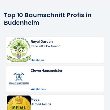
Top 10 Baumschnitt Profis in
Budenheim
Royal Garden
René lütke Dartmann
Ilbesheim
CleverHausmeister
Wiesbaden
Medal
Hamed Kamali