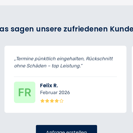
as sagen unsere zufriedenen Kund
, Rückschnitt
„Sehr gute Beratung vorab, Schn
wie besprochen.“
Anke S.
Januar 2026
Anfrage erstellen