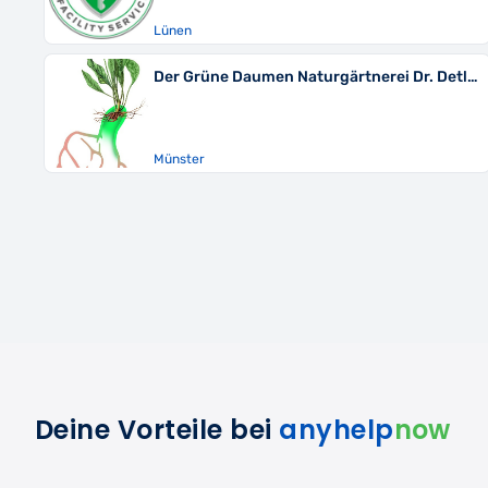
Lünen
Der Grüne Daumen Naturgärtnerei Dr. Detlev Kröger
Münster
Deine Vorteile bei
anyhelp
now