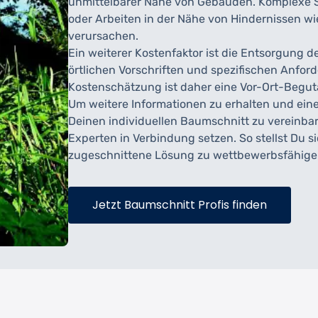
unmittelbarer Nähe von Gebäuden. Komplexe 
oder Arbeiten in der Nähe von Hindernissen wi
verursachen.
Ein weiterer Kostenfaktor ist die Entsorgung d
örtlichen Vorschriften und spezifischen Anfor
Kostenschätzung ist daher eine Vor-Ort-Beguta
Um weitere Informationen zu erhalten und ei
Deinen individuellen Baumschnitt zu vereinbar
Experten in Verbindung setzen. So stellst Du s
zugeschnittene Lösung zu wettbewerbsfähigen 
Jetzt Baumschnitt Profis finden