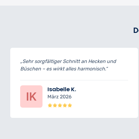
D
an Hecken und
„Termine pünktlich eingehalten
monisch.“
ohne Schäden – top Leistung.“
Felix R.
Februar 2026