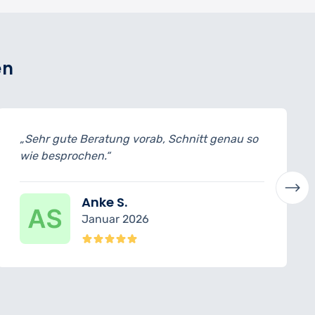
en
itt genau so
„Für meinen großen Baum ideale
Schnitttechnik angewandt, Schaden
gearbeitet.“
Clara B.
November 2025