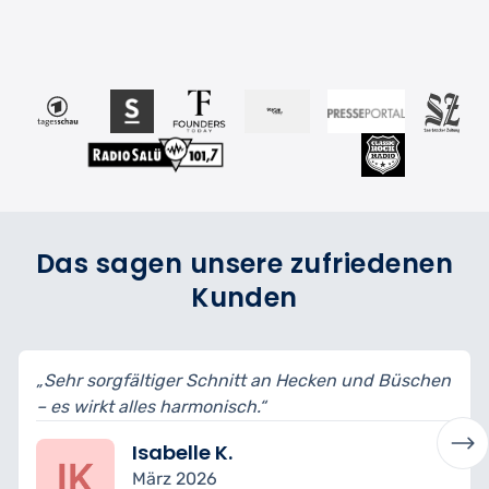
Das sagen unsere zufriedenen
Kunden
ger Schnitt an Hecken und Büschen
„Termine pünktlich e
harmonisch.“
Schäden – top Leistu
elle K.
Felix R.
 2026
Februar 