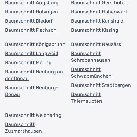
Baumschnitt Augsburg
Baumschnitt Gersthofen
Baumschnitt Bobingen
Baumschnitt Hohenwart
Baumschnitt Diedorf
Baumschnitt Karlshuld
Baumschnitt Fischach
Baumschnitt Kissing
Baumschnitt Königsbrunn
Baumschnitt Neusäss
Baumschnitt Langweid
Baumschnitt
Schrobenhausen
Baumschnitt Mering
Baumschnitt
Baumschnitt Neuburg an
Schwabmünchen
der Donau
Baumschnitt Stadtbergen
Baumschnitt Neuburg-
Donau
Baumschnitt
Thierhaupten
Baumschnitt Weichering
Baumschnitt
Zusmarshausen